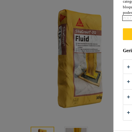
categ
bloqu
podem
POLÍ
Geri