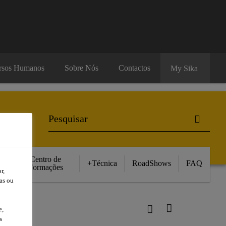
rsos Humanos
Sobre Nós
Contactos
My Sika
Centro de
+Técnica
RoadShows
FAQ
Formações
r,
as ou
e,
s