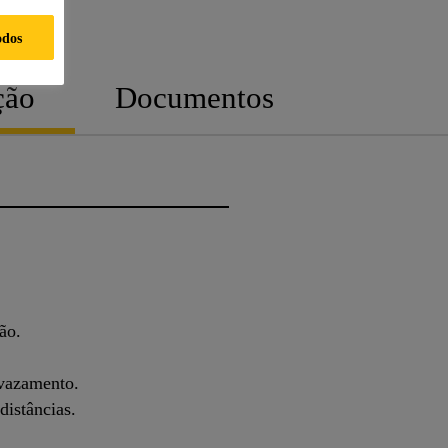
odos
ção
Documentos
ão.
 vazamento.
distâncias.