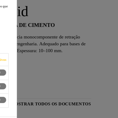
Fluid
os que
NSADA DE CIMENTO
e cimentícia monocomponente de retração
jetos de engenharia. Adequado para bases de
ncoragem. Espessura: 10–100 mm.
ivos
O
MOSTRAR TODOS OS DOCUMENTOS