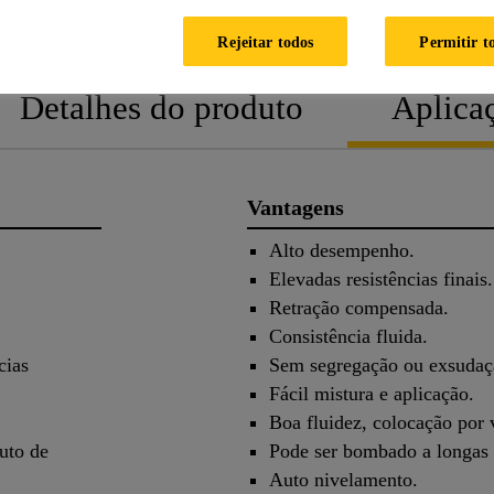
Rejeitar todos
Permitir t
Detalhes do produto
Aplica
Vantagens
Alto desempenho.
Elevadas resistências finais.
Retração compensada.
Consistência fluida.
cias
Sem segregação ou exsudaç
Fácil mistura e aplicação.
Boa fluidez, colocação por
uto de
Pode ser bombado a longas 
Auto nivelamento.