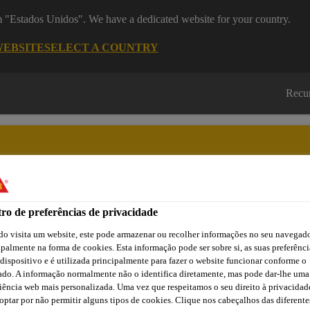
om "Estados Unidos". We have a dedicated website for your country.
WEBSITE
SELECT A COUNTRY
Recu
ro de preferências de privacidade
Cidade
Lojas /
Obras de
Transferências
Sika
Aplicadores Sika
Referência
o visita um website, este pode armazenar ou recolher informações no seu navegado
ipalmente na forma de cookies. Esta informação pode ser sobre si, as suas preferênci
 dispositivo e é utilizada principalmente para fazer o website funcionar conforme o
ado. A informação normalmente não o identifica diretamente, mas pode dar-lhe uma
trutural
Grout Cimentício
SikaGrout®-212 Fluid
iência web mais personalizada. Uma vez que respeitamos o seu direito à privacidad
optar por não permitir alguns tipos de cookies. Clique nos cabeçalhos das diferente