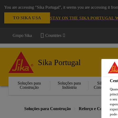
You are accessing "Sika Portugal", it seems you are accessing it fr
TO SIKA USA
STAY ON THE SIKA PORTUGAL 
Grupo Sika
Countries
Sika Portugal
Cent
Soluções para
Soluções para
Sika
Construção
Indústria
Consigo
Quand
princ
o seu
esper
Soluções para Construção
Reforço e Colagem Es
exper
pode 