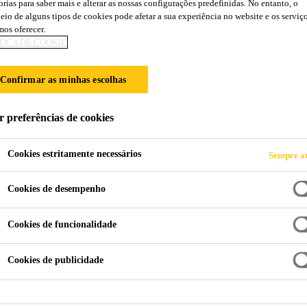
orias para saber mais e alterar as nossas configurações predefinidas. No entanto, o
SikaGrout®-212 
eio de alguns tipos de cookies pode afetar a sua experiência no website e os serviç
os oferecer.
TICA DE COOKIE
ARGAMASSA DE RETRACÇÃO COMPE
Confirmar as minhas escolhas
SikaGrout®-212 Fluid é uma argamassa fluída de bas
compensada, auto compactável, bombeável e para pro
r preferências de cookies
equipamentos, preenchimento de espaços vazios e a
Cookies estritamente necessários
Sempre at
Alto desempenho.
Cookies de desempenho
Elevadas resistências finais.
Cookies de funcionalidade
Retração compensada.
Cookies de publicidade
FICHA DE PRODUT