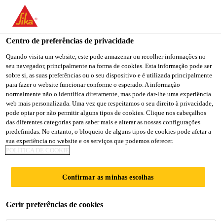
You are accessing "Sika Portugal", it seems you are accessing it
from "Estados Unidos". We have a dedicated website for your
country.
Centro de preferências de privacidade
Soluções para Construção
...
Sikadur®-32+
TO
Quando visita um website, este pode armazenar ou recolher informações no
STAY ON THE SIKA
SELECT A
seu navegador, principalmente na forma de cookies. Esta informação pode ser
SIKA
PORTUGAL WEBSITE
COUNTRY
sobre si, as suas preferências ou o seu dispositivo e é utilizada principalmente
USA
para fazer o website funcionar conforme o esperado. A informação
normalmente não o identifica diretamente, mas pode dar-lhe uma experiência
web mais personalizada. Uma vez que respeitamos o seu direito à privacidade,
Sikadur®-32+
Sika Portugal
pode optar por não permitir alguns tipos de cookies. Clique nos cabeçalhos
das diferentes categorias para saber mais e alterar as nossas configurações
predefinidas. No entanto, o bloqueio de alguns tipos de cookies pode afetar a
Adesivo epóxi, de colagem estrutural,
sua experiência no website e os serviços que podemos oferecer.
POLÍTICA DE COOKIE
bicomponente, para fixação e ancoragem,
com benefícios sustentáveis
Confirmar as minhas escolhas
Sikadur®-32+ é um adesivo estrutural,
Gerir preferências de cookies
bicomponente, tolerante à humidade, baseado
na combinação de resinas epóxi e cargas especiais,