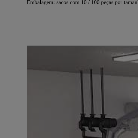
Embalagem: sacos com 10 / 100 peças por taman