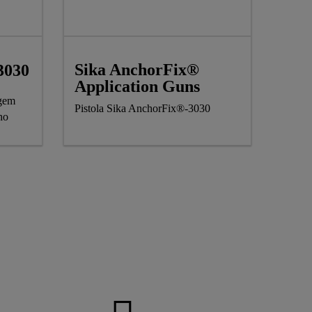
Sika AnchorFix®
3030
Application Guns
agem
Pistola Sika AnchorFix®-3030
química de elevado desempenho
?