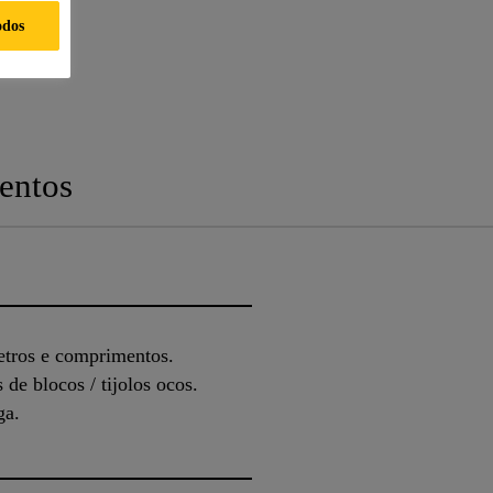
odos
entos
etros e comprimentos.
 de blocos / tijolos ocos.
ga.