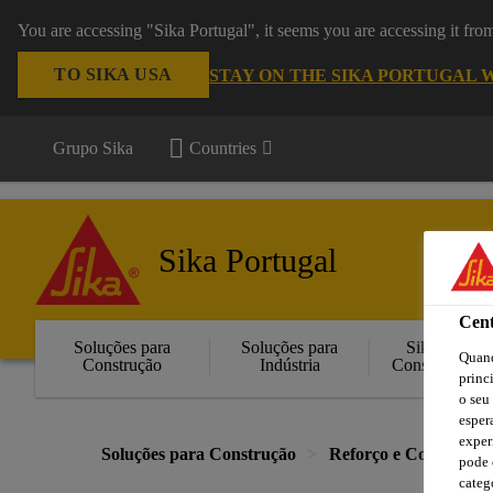
You are accessing "Sika Portugal", it seems you are accessing it fr
TO SIKA USA
STAY ON THE SIKA PORTUGAL 
Grupo Sika
Countries
Sika Portugal
Cent
Soluções para
Soluções para
Sika
Quand
Construção
Indústria
Consigo
princ
o seu
esper
exper
Soluções para Construção
Reforço e Colagem Es
pode 
categ