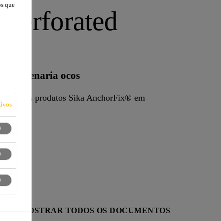
os que
Perforated
los/alvenaria ocos
 aplicar os produtos Sika AnchorFix® em
ivos
s.
O
MOSTRAR TODOS OS DOCUMENTOS