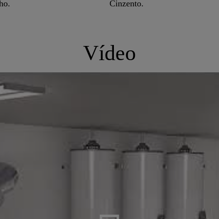
ho.
Cinzento.
Vídeo