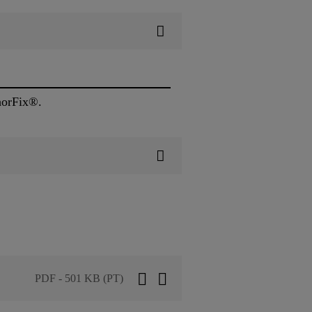
horFix®.
PDF - 501 KB (PT)