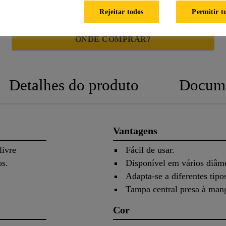
Rejeitar todos
Permitir t
ONDE COMPRAR?
Detalhes do produto
Docum
Vantagens
livre
Fácil de usar.
os.
Disponível em vários diâm
Adapta-se a diferentes tipos
Tampa central presa à man
Cor