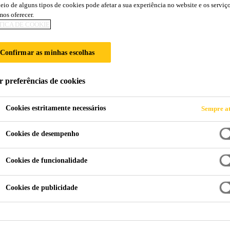
eio de alguns tipos de cookies pode afetar a sua experiência no website e os serviç
Sika AnchorFix® 
os oferecer.
TICA DE COOKIE
Sleeves
Confirmar as minhas escolhas
Acessório AnchorFix para aplicação em tijo
r preferências de cookies
Sika AnchorFix® Perforated Sleeves é utilizado para
Cookies estritamente necessários
Sempre at
alvenaria oca e tijolos ocos.
Cookies de desempenho
Fácil de usar.
Cookies de funcionalidade
Disponível em vários diâmetros e comprimentos.
Cookies de publicidade
Adapta-se a diferentes tipos de blocos / tijolos oco
FICHA DE PRODUT