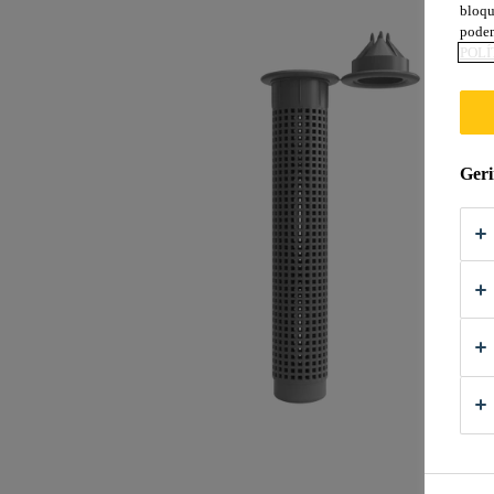
bloqu
podem
POLÍ
Geri