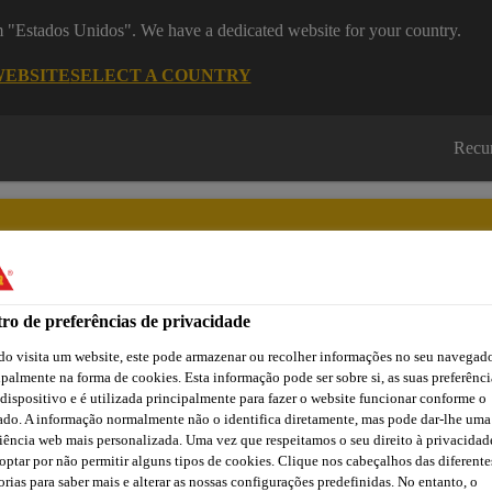
om "Estados Unidos". We have a dedicated website for your country.
WEBSITE
SELECT A COUNTRY
Recu
ro de preferências de privacidade
Cidade
Lojas /
Obras de
Transferências
o visita um website, este pode armazenar ou recolher informações no seu navegado
Sika
Aplicadores Sika
Referência
ipalmente na forma de cookies. Esta informação pode ser sobre si, as suas preferênci
 dispositivo e é utilizada principalmente para fazer o website funcionar conforme o
ado. A informação normalmente não o identifica diretamente, mas pode dar-lhe uma
iência web mais personalizada. Uma vez que respeitamos o seu direito à privacidad
trutural
Ancoragem Química
Sika AnchorFix® Perforated S
optar por não permitir alguns tipos de cookies. Clique nos cabeçalhos das diferente
orias para saber mais e alterar as nossas configurações predefinidas. No entanto, o