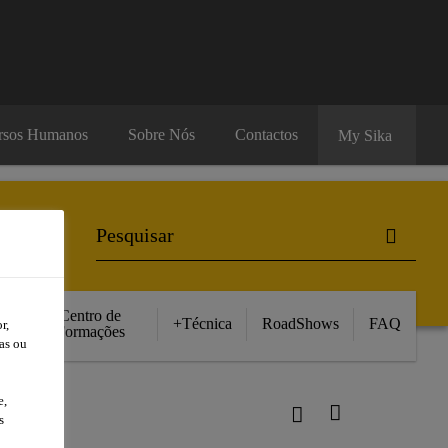
rsos Humanos
Sobre Nós
Contactos
My Sika
Centro de
+Técnica
RoadShows
FAQ
r,
Formações
as ou
e,
leeves
s