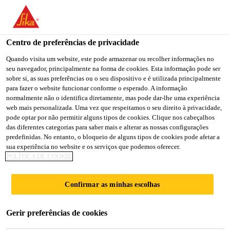
You are accessing "Sika Portugal", it seems you are accessing it
from "Estados Unidos". We have a dedicated website for your
country.
Centro de preferências de privacidade
Soluções para Construção
...
Sika MonoTop®-4200 Mu
TO
Quando visita um website, este pode armazenar ou recolher informações no
STAY ON THE SIKA
SELECT A
seu navegador, principalmente na forma de cookies. Esta informação pode ser
SIKA
PORTUGAL WEBSITE
COUNTRY
sobre si, as suas preferências ou o seu dispositivo e é utilizada principalmente
USA
para fazer o website funcionar conforme o esperado. A informação
normalmente não o identifica diretamente, mas pode dar-lhe uma experiência
web mais personalizada. Uma vez que respeitamos o seu direito à privacidade,
Sika
Sika Portugal
pode optar por não permitir alguns tipos de cookies. Clique nos cabeçalhos
das diferentes categorias para saber mais e alterar as nossas configurações
predefinidas. No entanto, o bloqueio de alguns tipos de cookies pode afetar a
MonoTop®-4200
sua experiência no website e os serviços que podemos oferecer.
POLÍTICA DE COOKIE
Multi Flow
Confirmar as minhas escolhas
Argamassa de reparação estrutural
Gerir preferências de cookies
cimentícia, multiusos