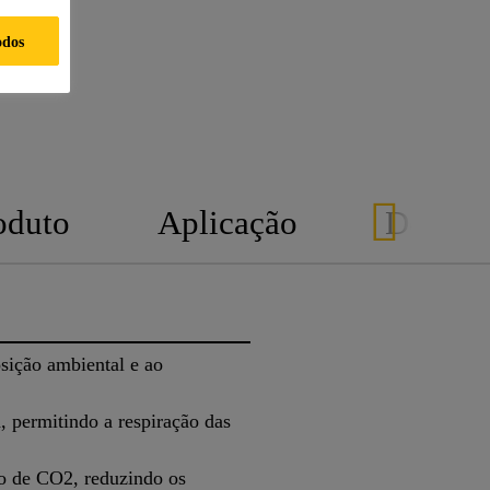
odos
oduto
Aplicação
Docume
osição ambiental e ao
 permitindo a respiração das
ão de CO2, reduzindo os