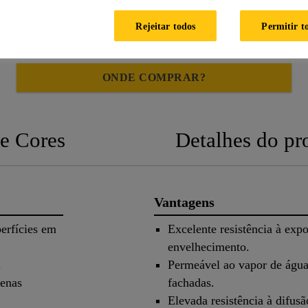
Rejeitar todos
Permitir t
ONDE COMPRAR?
e Cores
Detalhes do pr
Vantagens
erfícies em
Excelente resistência à exp
envelhecimento.
.
Permeável ao vapor de água,
uenas
fachadas.
Elevada resistência à difus