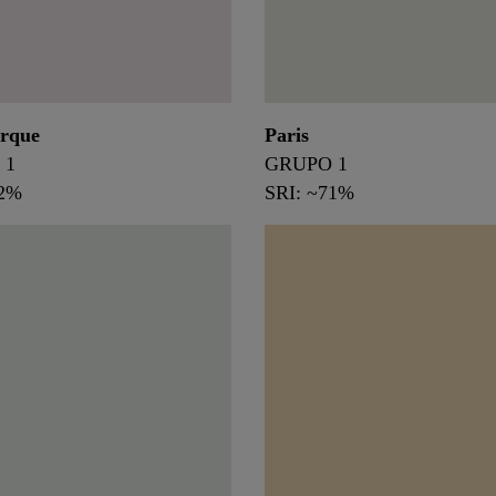
orque
Paris
 1
GRUPO 1
72%
SRI: ~71%