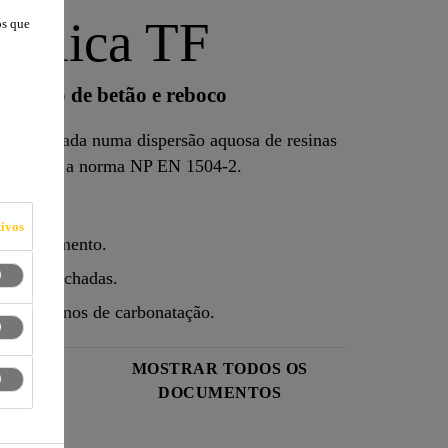
rílica TF
os que
proteção de betão e reboco
te baseada numa dispersão aquosa de resinas
mento de proteção segundo a norma NP EN 1504-2.
ivos
envelhecimento.
ão das fachadas.
os fenómenos de carbonatação.
 DE
MOSTRAR TODOS OS
DOCUMENTOS