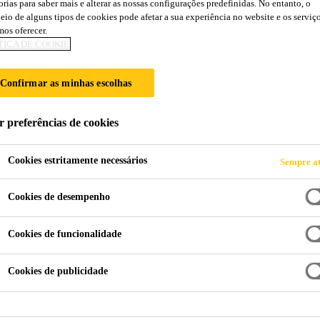
orias para saber mais e alterar as nossas configurações predefinidas. No entanto, o
Sikagard®-615 Ac
eio de alguns tipos de cookies pode afetar a sua experiência no website e os serviç
os oferecer.
TICA DE COOKIE
Tinta acrílica de textura areada fina para 
Confirmar as minhas escolhas
Sikagard®-615 Acrílica TF é uma tinta monocomponen
acrílicas e agregados finos. Revesti
r preferências de cookies
Cookies estritamente necessários
Sempre at
Excelente resistência à exposição ambiental e ao 
Cookies de desempenho
Permeável ao vapor de água, permitindo a respiraç
Elevada resistência à difusão de CO2, reduzindo 
Cookies de funcionalidade
FICHA DE
FICHA DE DADOS
Cookies de publicidade
PRODUTO
SEGURANÇA