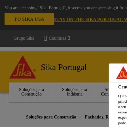
You are accessing "Sika Portugal", it seems you are accessing it fr
TO SIKA USA
STAY ON THE SIKA PORTUGAL 
Grupo Sika
Countries
Sika Portugal
Cent
Soluções para
Soluções para
Sika
Construção
Indústria
Consigo
Quand
princ
o seu
esper
Soluções para Construção
Fachadas, Reabilitaçã
exper
pode 