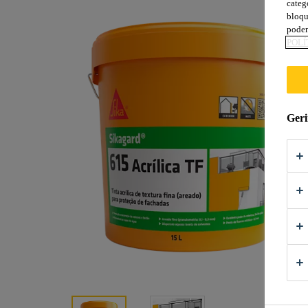
categ
bloqu
podem
POLÍ
Geri