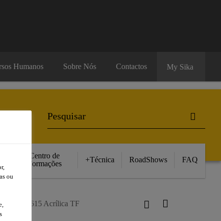
rsos Humanos
Sobre Nós
Contactos
My Sika
Centro de
+Técnica
RoadShows
FAQ
Formações
r,
as ou
ikagard®-615 Acrílica TF
e,
s