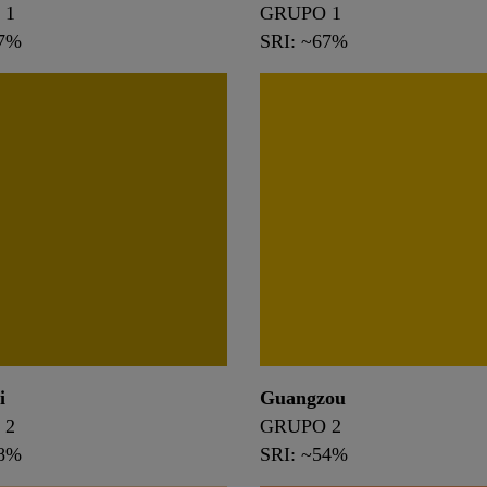
 1
GRUPO 1
67%
SRI: ~67%
i
Guangzou
 2
GRUPO 2
38%
SRI: ~54%