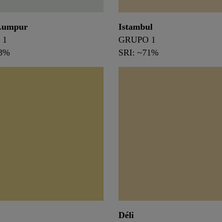
Lumpur
Istambul
 1
GRUPO 1
73%
SRI: ~71%
Déli