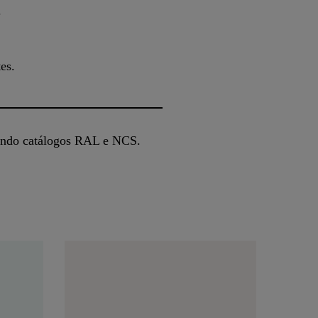
.
es.
gundo catálogos RAL e NCS.