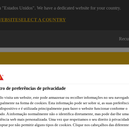
om "Estados Unidos". We have a dedicated website for your country.
WEBSITE
SELECT A COUNTRY
Recu
ro de preferências de privacidade
Cidade
Lojas /
Obras de
Transferências
Sika
Aplicadores Sika
Referência
o visita um website, este pode armazenar ou recolher informações no seu navegado
ipalmente na forma de cookies. Esta informação pode ser sobre si, as suas preferênci
 dispositivo e é utilizada principalmente para fazer o website funcionar conforme o
ado. A informação normalmente não o identifica diretamente, mas pode dar-lhe uma
o e Proteção de Edifícios e Estruturas
Proteção de Betão
S
iência web mais personalizada. Uma vez que respeitamos o seu direito à privacidad
optar por não permitir alguns tipos de cookies. Clique nos cabeçalhos das diferente