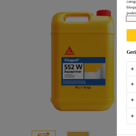
categ
bloqu
podem
POLÍ
Geri