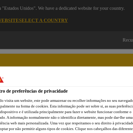
om "Estados Unidos". We have a dedicated website for your country.
WEBSITE
SELECT A COUNTRY
Recu
ro de preferências de privacidade
Cidade
Lojas /
Obras de
Transferências
Sika
Aplicadores Sika
Referência
o visita um website, este pode armazenar ou recolher informações no seu navegado
ipalmente na forma de cookies. Esta informação pode ser sobre si, as suas preferênci
 dispositivo e é utilizada principalmente para fazer o website funcionar conforme o
ado. A informação normalmente não o identifica diretamente, mas pode dar-lhe uma
52 W Aquaprimer
iência web mais personalizada. Uma vez que respeitamos o seu direito à privacidad
optar por não permitir alguns tipos de cookies. Clique nos cabeçalhos das diferente