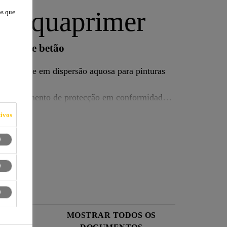
 Aquaprimer
os que
teção de betão
ponente em dispersão aquosa para pinturas
 revestimento de protecção em conformidade
ivos
 DE
MOSTRAR TODOS OS