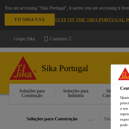
You are accessing "Sika Portugal", it seems you are accessing it fr
TO SIKA USA
STAY ON THE SIKA PORTUGAL 
Grupo Sika
Countries
Sika Portugal
Cent
Soluções para
Soluções para
Sika
Construção
Indústria
Consigo
Quand
princ
o seu
esper
Soluções para Construção
...
Sikagard®-5
exper
pode 