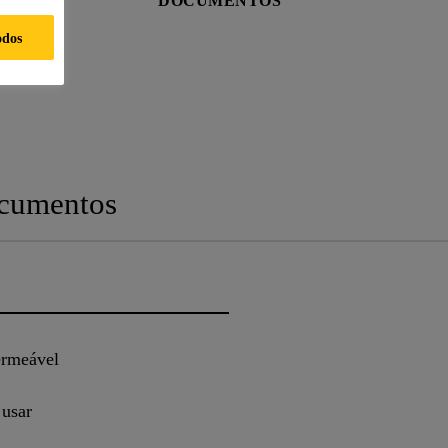
DOCUMENTOS
odos
cumentos
ermeável
usar