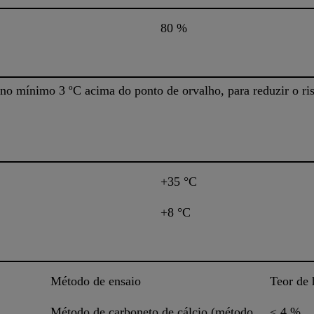
80 %
 no mínimo 3 ºC acima do ponto de orvalho, para reduzir o r
+35 °C
+8 °C
Método de ensaio
Teor de
Método de carboneto de cálcio (método
≤ 4 %