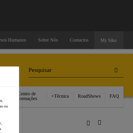
rsos Humanos
Sobre Nós
Contactos
My Sika
Centro de
+Técnica
RoadShows
FAQ
Formações
r,
as ou
e,
s