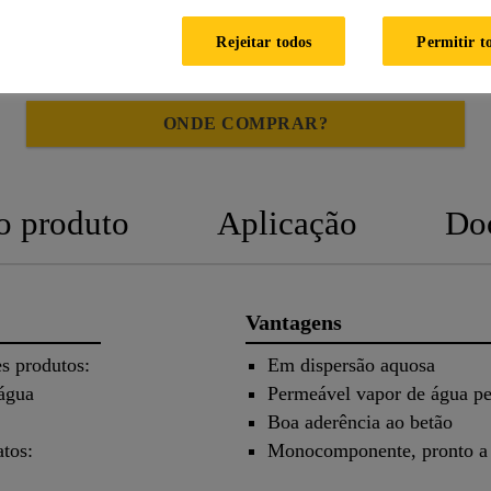
PRODUTO
SEGURANÇA
Rejeitar todos
Permitir t
ONDE COMPRAR?
o produto
Aplicação
Do
Vantagens
s produtos:
Em dispersão aquosa
 água
Permeável vapor de água p
Boa aderência ao betão
atos:
Monocomponente, pronto a 