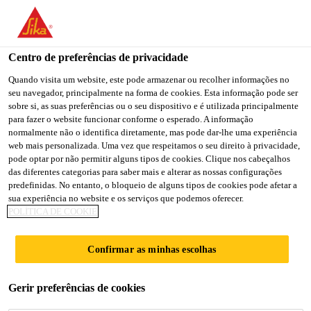
You are accessing "Sika Portugal", it seems you are accessing it
from "Estados Unidos". We have a dedicated website for your
country.
Centro de preferências de privacidade
Soluções para Construção
...
Sikafloor®-220 W Condu
TO
Quando visita um website, este pode armazenar ou recolher informações no
STAY ON THE SIKA
SELECT A
seu navegador, principalmente na forma de cookies. Esta informação pode ser
SIKA
PORTUGAL WEBSITE
COUNTRY
sobre si, as suas preferências ou o seu dispositivo e é utilizada principalmente
USA
para fazer o website funcionar conforme o esperado. A informação
normalmente não o identifica diretamente, mas pode dar-lhe uma experiência
web mais personalizada. Uma vez que respeitamos o seu direito à privacidade,
Sikafloor®-220 W
Sika Portugal
pode optar por não permitir alguns tipos de cookies. Clique nos cabeçalhos
das diferentes categorias para saber mais e alterar as nossas configurações
predefinidas. No entanto, o bloqueio de alguns tipos de cookies pode afetar a
Conductive
sua experiência no website e os serviços que podemos oferecer.
POLÍTICA DE COOKIE
Primário epóxi em 2 componentes, com
Confirmar as minhas escolhas
conductividade electroestática
Sikafloor®-220 W Conductive é uma resina de epóxi
Gerir preferências de cookies
aquosa de dois componentes, com elevada