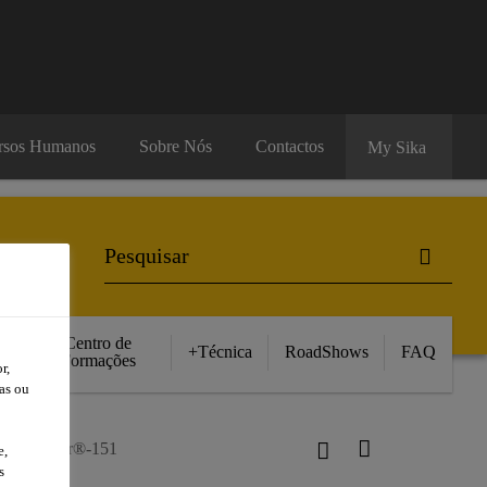
rsos Humanos
Sobre Nós
Contactos
My Sika
Centro de
+Técnica
RoadShows
FAQ
Formações
r,
as ou
Sikafloor®-151
e,
s