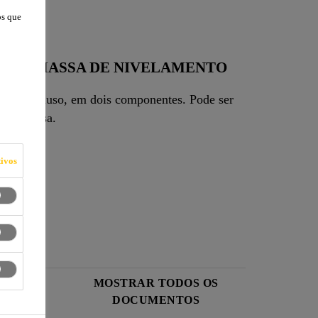
os que
 ARGAMASSA DE NIVELAMENTO
ade, multiuso, em dois componentes. Pode ser
 argamassa.
ivos
 DE
MOSTRAR TODOS OS
DOCUMENTOS