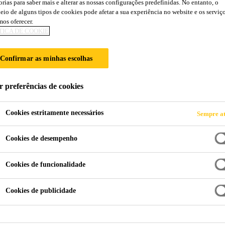
orias para saber mais e alterar as nossas configurações predefinidas. No entanto, o
Sikafloor®-151
eio de alguns tipos de cookies pode afetar a sua experiência no website e os serviç
os oferecer.
TICA DE COOKIE
PRIMÁRIO DE EPÓXI, ARGAMASSA E
Confirmar as minhas escolhas
Sikafloor®-151 é uma resina epóxi de baixa viscosid
utilizada como primário, argamassa de nivelamento e
r preferências de cookies
Cookies estritamente necessários
Sempre at
Fácil de aplicar
Cookies de desempenho
Baixa viscosidade
Boa capacidade de penetração
Cookies de funcionalidade
Cookies de publicidade
FICHA DE
FICHA DE DADOS
PRODUTO
SEGURANÇA