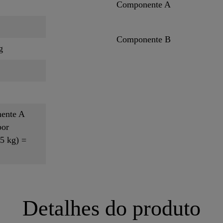
Componente A
Componente B
g
ente A
bor
5 kg) =
Detalhes do produto