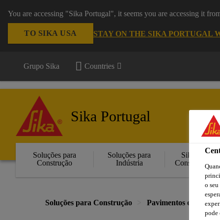
You are accessing "Sika Portugal", it seems you are accessing it fr
TO SIKA USA
STAY ON THE SIKA PORTUGAL 
Grupo Sika
Countries
Sika Portugal
Cent
Soluções para
Soluções para
Sika
Construção
Indústria
Consigo
Quand
princ
o seu
esper
Soluções para Construção
Pavimentos e Paredes
exper
pode 