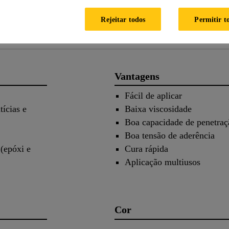
Rejeitar todos
Permitir t
o produto
Aplicação
Do
Vantagens
Fácil de aplicar
tícias e
Baixa viscosidade
Boa capacidade de penetraç
Boa tensão de aderência
(epóxi e
Cura rápida
Aplicação multiusos
Cor