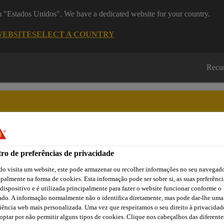
om "Estados Unidos". We have a dedicated website for your country.
WEBSITE
SELECT A COUNTRY
Recu
ro de preferências de privacidade
Cidade
Lojas /
Obras de
Transferências
Sika
Aplicadores Sika
Referência
o visita um website, este pode armazenar ou recolher informações no seu navegado
ipalmente na forma de cookies. Esta informação pode ser sobre si, as suas preferênci
 dispositivo e é utilizada principalmente para fazer o website funcionar conforme o
ado. A informação normalmente não o identifica diretamente, mas pode dar-lhe uma
Edifícios Públicos e Residenciais
Pavimentos em Resina
iência web mais personalizada. Uma vez que respeitamos o seu direito à privacidad
optar por não permitir alguns tipos de cookies. Clique nos cabeçalhos das diferente