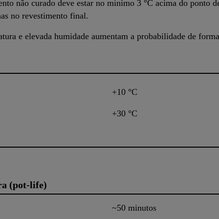
ento não curado deve estar no mínimo 3 °C acima do ponto de 
s no revestimento final.
atura e elevada humidade aumentam a probabilidade de forma
+10 °C
+30 °C
a (pot-life)
~50 minutos