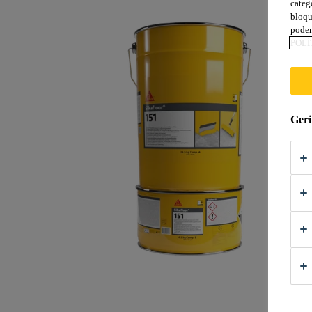
categ
bloqu
podem
POLÍ
Geri