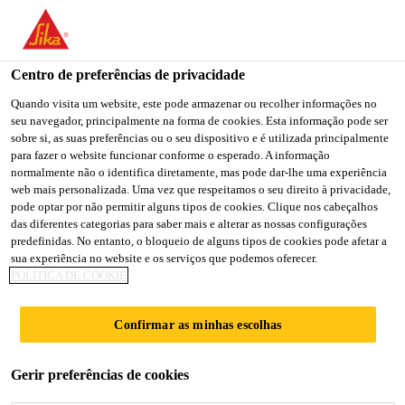
You are accessing "Sika Portugal", it seems you are accessing it
from "Estados Unidos". We have a dedicated website for your
country.
Centro de preferências de privacidade
Soluções para Construção
...
Sika® Level-01 Primer
TO
Quando visita um website, este pode armazenar ou recolher informações no
STAY ON THE SIKA
SELECT A
seu navegador, principalmente na forma de cookies. Esta informação pode ser
SIKA
PORTUGAL WEBSITE
COUNTRY
sobre si, as suas preferências ou o seu dispositivo e é utilizada principalmente
USA
para fazer o website funcionar conforme o esperado. A informação
normalmente não o identifica diretamente, mas pode dar-lhe uma experiência
web mais personalizada. Uma vez que respeitamos o seu direito à privacidade,
Sika® Level-01
Sika Portugal
pode optar por não permitir alguns tipos de cookies. Clique nos cabeçalhos
das diferentes categorias para saber mais e alterar as nossas configurações
predefinidas. No entanto, o bloqueio de alguns tipos de cookies pode afetar a
Primer
sua experiência no website e os serviços que podemos oferecer.
POLÍTICA DE COOKIE
Primário acrílico para selagem em bases
Confirmar as minhas escolhas
minerais
Sika® Level-01 Primer é um primário, usado
Gerir preferências de cookies
também como promotor de aderência para betão e