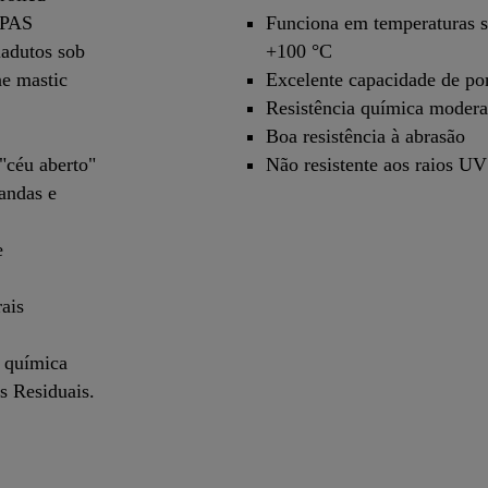
PPAS
Funciona em temperaturas s
iadutos sob
+100 °C
ne mastic
Excelente capacidade de pon
Resistência química moder
Boa resistência à abrasão
"céu aberto"
Não resistente aos raios UV
andas e
e
ais
e química
 Residuais.