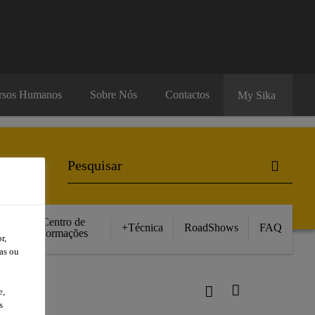
rsos Humanos
Sobre Nós
Contactos
My Sika
Centro de
+Técnica
RoadShows
FAQ
Formações
r,
as ou
®-851
e,
s