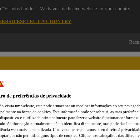
om "Estados Unidos". We have a dedicated website for your country.
WEBSITE
SELECT A COUNTRY
Recu
ro de preferências de privacidade
Cidade
Lojas /
Obras de
Transferências
Sika
Aplicadores Sika
Referência
o visita um website, este pode armazenar ou recolher informações no seu navegado
ipalmente na forma de cookies. Esta informação pode ser sobre si, as suas preferênci
 dispositivo e é utilizada principalmente para fazer o website funcionar conforme o
ado. A informação normalmente não o identifica diretamente, mas pode dar-lhe uma
Estruturas e Infraestruturas
Pontes e Viadutos
Sikalastic
iência web mais personalizada. Uma vez que respeitamos o seu direito à privacidad
optar por não permitir alguns tipos de cookies. Clique nos cabeçalhos das diferente