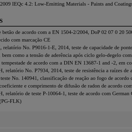
09 IEQc 4.2: Low-Emitting Materials - Paints and Coating
S
e betão de acordo com a EN 1504-2/2004, DoP 02 07 0 20 50
necido com marcação CE
elatório No. P9016-1-E, 2014, teste de capacidade de ponte 
bem como a tensão de aderência após ciclo gelo-degelo com
de tempestade de acordo com a DIN EN 13687-1 and -2, em 
 relatório No. P7934, 2014, teste de resistência a raízes d
de teste No. 140941, classificação de reação ao fogo de acor
coeficiente e comprimento de difusão de radon de acordo c
 relatório de teste P-10064-1, teste de acordo com German 
" (PG-FLK)