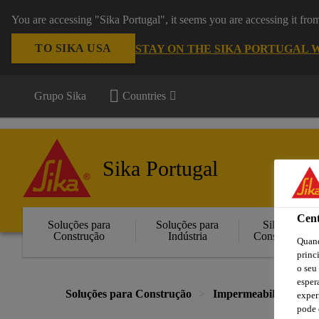
You are accessing "Sika Portugal", it seems you are accessing it fr
TO SIKA USA
STAY ON THE SIKA PORTUGAL 
Grupo Sika
Countries
Sika Portugal
Cent
Soluções para
Soluções para
Sika
Construção
Indústria
Consigo
Quand
princ
o seu
esper
Soluções para Construção
Impermeabilização de 
exper
pode 