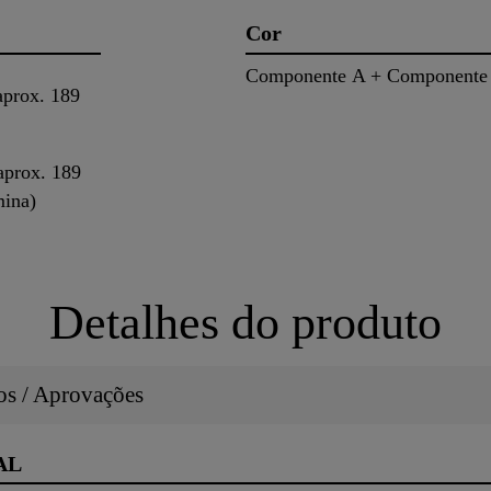
Cor
Componente A + Componente 
aprox. 189
aprox. 189
mina)
Detalhes do produto
dos / Aprovações
AL