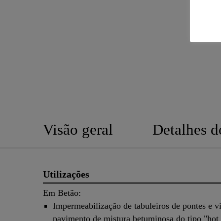
Visão geral
Detalhes d
Utilizações
Em Betão:
Impermeabilização de tabuleiros de pontes e v
pavimento de mistura betuminosa do tipo "hot 