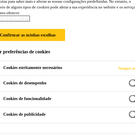
orias para saber mais e alterar as nossas configurações predefinidas. No entanto, o
Sikalastic®-851
eio de alguns tipos de cookies pode afetar a sua experiência no website e os serviç
os oferecer.
TICA DE COOKIE
Membrana de impermeabilização híbrida Pol
Confirmar as minhas escolhas
liquida por projeção
Sikalastic®-851 é uma membrana de impermeabilização 
r preferências de cookies
componente, de cura rápida , elástica, 100% sólidos 
Cookies estritamente necessários
Sempre at
Processos de reação e cura muito rápidos.
Cookies de desempenho
Aplicável a temperaturas entre -10 °C a +50 °C
Cookies de funcionalidade
Funciona em temperaturas secas constantes de -30
Cookies de publicidade
Excelente capacidade de ponte de fissuras
Resistência química moderada