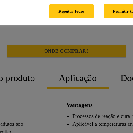
Rejeitar todos
Permitir t
FICHA DE
FICHA DE DADOS
PRODUTO
SEGURANÇA
ONDE COMPRAR?
o produto
Aplicação
Do
Vantagens
Processos de reação e cura 
iadutos sob
Aplicável a temperaturas en
rolled