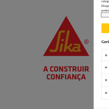
categ
bloqu
podem
POLÍ
Geri