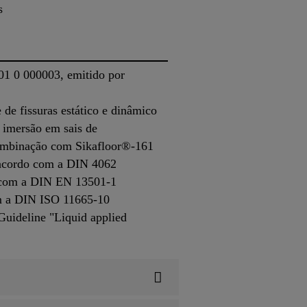
s
01 0 000003, emitido por
de fissuras estático e dinâmico
 imersão em sais de
combinação com Sikafloor®-161
e acordo com a DIN 4062
do com a DIN EN 13501-1
om a DIN ISO 11665-10
Guideline "Liquid applied