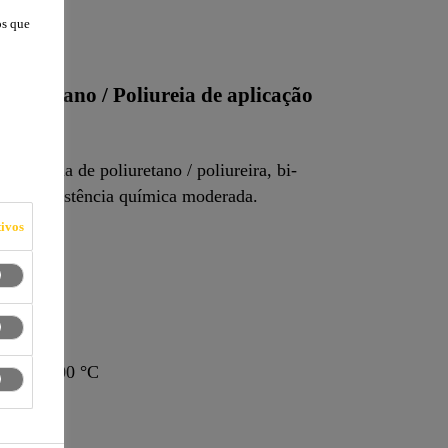
os que
iuretano / Poliureia de aplicação
híbrida de poliuretano / poliureira, bi-
e com resistência química moderada.
ivos
 °C a +100 °C