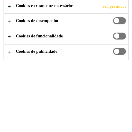
bicomponente à base de cimento modificado.
Cookies estritamente necessários
Sempre ativos
SikaProof® Adhesive-02 integra o Sistema
Cookies de desempenho
SikaProof® A+ e é utilizado para colagem da
Ler mais +
membrana SikaProof® A+ à estrutura de betão.
Cookies de funcionalidade
Boa aderência a bases cimentícias
Cookies de publicidade
Pode ser aplicado em superfícies húmidas
Fácil de misturar e de aplicar