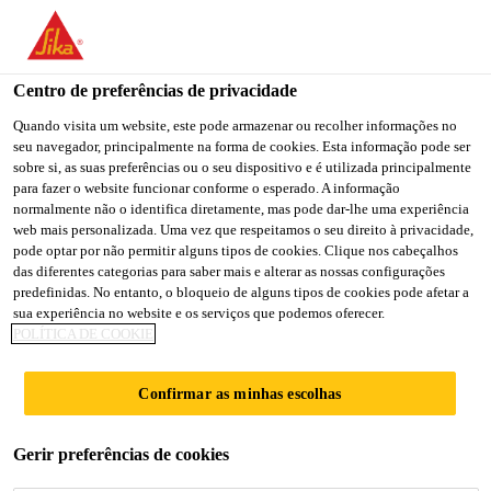
You are accessing "Sika Portugal", it seems you are accessing it
from "Estados Unidos". We have a dedicated website for your
country.
Centro de preferências de privacidade
Soluções para Construção
...
SikaProof® Adhesive-02
TO
Quando visita um website, este pode armazenar ou recolher informações no
STAY ON THE SIKA
SELECT A
seu navegador, principalmente na forma de cookies. Esta informação pode ser
SIKA
PORTUGAL WEBSITE
COUNTRY
sobre si, as suas preferências ou o seu dispositivo e é utilizada principalmente
USA
para fazer o website funcionar conforme o esperado. A informação
normalmente não o identifica diretamente, mas pode dar-lhe uma experiência
web mais personalizada. Uma vez que respeitamos o seu direito à privacidade,
SikaProof®
Sika Portugal
pode optar por não permitir alguns tipos de cookies. Clique nos cabeçalhos
das diferentes categorias para saber mais e alterar as nossas configurações
predefinidas. No entanto, o bloqueio de alguns tipos de cookies pode afetar a
Adhesive-02
sua experiência no website e os serviços que podemos oferecer.
POLÍTICA DE COOKIE
Adesivo cimentício bicomponente para o
Confirmar as minhas escolhas
sistema de impermeabilização SikaProof®
A+
Gerir preferências de cookies
SikaProof® Adhesive-02 é um adesivo