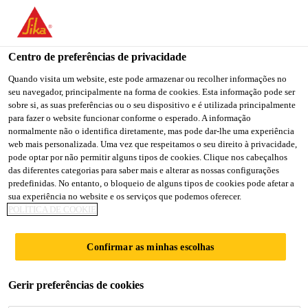
You are accessing "Sika Portugal", it seems you are accessing it
from "Estados Unidos". We have a dedicated website for your
country.
Centro de preferências de privacidade
Soluções para Construção
...
Sikalastic®-1K ES
TO
Quando visita um website, este pode armazenar ou recolher informações no
STAY ON THE SIKA
SELECT A
seu navegador, principalmente na forma de cookies. Esta informação pode ser
SIKA
PORTUGAL WEBSITE
COUNTRY
sobre si, as suas preferências ou o seu dispositivo e é utilizada principalmente
USA
para fazer o website funcionar conforme o esperado. A informação
normalmente não o identifica diretamente, mas pode dar-lhe uma experiência
web mais personalizada. Uma vez que respeitamos o seu direito à privacidade,
Sikalastic®-1K ES
Sika Portugal
pode optar por não permitir alguns tipos de cookies. Clique nos cabeçalhos
das diferentes categorias para saber mais e alterar as nossas configurações
predefinidas. No entanto, o bloqueio de alguns tipos de cookies pode afetar a
Argamassa monocomponente, reforçada
sua experiência no website e os serviços que podemos oferecer.
POLÍTICA DE COOKIE
com fibras e flexível para
impermeabilização e proteção de betão
Confirmar as minhas escolhas
Sikalastic®-1K ES é uma argamassa
Gerir preferências de cookies
monocomponente, reforçada com fibras e com
capacidade de ponte de fissuras, à base de cimento