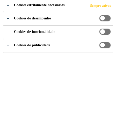
modificado com polímeros especiais resistentes a
Cookies estritamente necessários
Sempre ativos
Ler mais +
álcalis. Sikalastic®-1K ES pode ser aplicado com
Cookies de desempenho
trincha e talocha.
Produto monocomponente, apenas é necessário
Cookies de funcionalidade
adicionar água
Consistência ajustável, fácil de aplicar com
Cookies de publicidade
trincha ou talocha
Boa resistência ao escorrimento e fácil de aplicar
em superfícies verticais