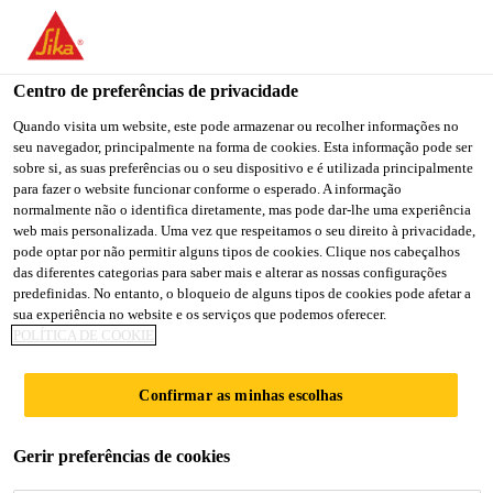
You are accessing "Sika Portugal", it seems you are accessing it
from "Estados Unidos". We have a dedicated website for your
country.
Centro de preferências de privacidade
Soluções para Construção
...
Sikalastic®-6100 FX
TO
Quando visita um website, este pode armazenar ou recolher informações no
STAY ON THE SIKA
SELECT A
seu navegador, principalmente na forma de cookies. Esta informação pode ser
SIKA
PORTUGAL WEBSITE
COUNTRY
sobre si, as suas preferências ou o seu dispositivo e é utilizada principalmente
USA
para fazer o website funcionar conforme o esperado. A informação
normalmente não o identifica diretamente, mas pode dar-lhe uma experiência
web mais personalizada. Uma vez que respeitamos o seu direito à privacidade,
Sikalastic®-6100
Sika Portugal
pode optar por não permitir alguns tipos de cookies. Clique nos cabeçalhos
das diferentes categorias para saber mais e alterar as nossas configurações
predefinidas. No entanto, o bloqueio de alguns tipos de cookies pode afetar a
FX
sua experiência no website e os serviços que podemos oferecer.
POLÍTICA DE COOKIE
(former MSeal 6100FX)
Confirmar as minhas escolhas
Membrana impermeabilizante elástica e
flexível, monocomponente, para a
Gerir preferências de cookies
impermeabilização e proteção de