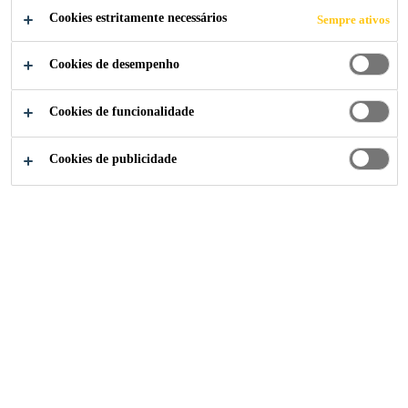
membrana sintética de impermeabilização, reforçada,
Cookies estritamente necessários
Sempre ativos
constituída por várias camadas em poliolefina
Cookies de desempenho
flexível qualidade premium (TPO), reforçada com
Ler mais +
um véu de fibra de vidro de acordo com a EN
®
13956. Sarnafil
TG 66-18 é soldável a ar quente,
Cookies de funcionalidade
resistente aos raios UV, adequada para utilização em
Desempenho comprovado ao longo de décadas
diferentes condições climatéricas.
Cookies de publicidade
Resistente a micro-organismos
Resistente à penetração de raízes