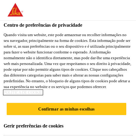
You are accessing "Sika Portugal", it seems you are accessing it
from "Estados Unidos". We have a dedicated website for your
country.
Centro de preferências de privacidade
Soluções para Construção
...
Sarnafil® TG 66-18
TO
Quando visita um website, este pode armazenar ou recolher informações no
STAY ON THE SIKA
SELECT A
seu navegador, principalmente na forma de cookies. Esta informação pode ser
SIKA
PORTUGAL WEBSITE
COUNTRY
sobre si, as suas preferências ou o seu dispositivo e é utilizada principalmente
USA
para fazer o website funcionar conforme o esperado. A informação
normalmente não o identifica diretamente, mas pode dar-lhe uma experiência
web mais personalizada. Uma vez que respeitamos o seu direito à privacidade,
Sarnafil® TG 66-
Sika Portugal
pode optar por não permitir alguns tipos de cookies. Clique nos cabeçalhos
das diferentes categorias para saber mais e alterar as nossas configurações
predefinidas. No entanto, o bloqueio de alguns tipos de cookies pode afetar a
18
sua experiência no website e os serviços que podemos oferecer.
POLÍTICA DE COOKIE
Membrana polimérica para
Confirmar as minhas escolhas
impermeabilização de coberturas
protegidas
Gerir preferências de cookies
®
Sarnafil
TG 66-18 (1,8 mm de espessura) é uma