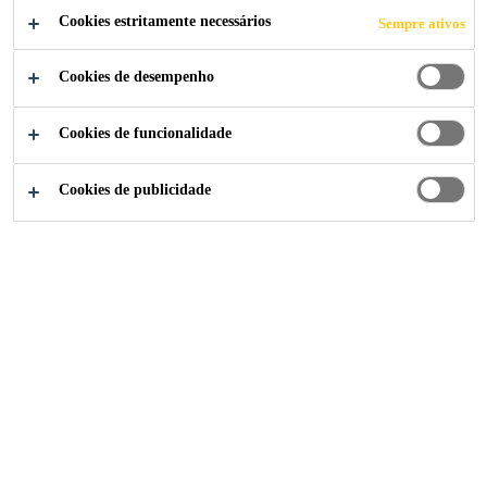
Cookies estritamente necessários
Sempre ativos
base de resina flexível com propriedades de bloquear
a migração dos plastificantes.
Ler mais +
Cookies de desempenho
Cookies de funcionalidade
Boa opacidade
Resistente à radiação UV
Cookies de publicidade
Elevada flexibilidade