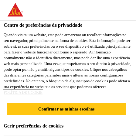
You are accessing "Sika Portugal", it seems you are accessing it
from "Estados Unidos". We have a dedicated website for your
country.
Centro de preferências de privacidade
Soluções para Construção
...
Sikagard®-950
TO
Quando visita um website, este pode armazenar ou recolher informações no
STAY ON THE SIKA
SELECT A
seu navegador, principalmente na forma de cookies. Esta informação pode ser
SIKA
PORTUGAL WEBSITE
COUNTRY
sobre si, as suas preferências ou o seu dispositivo e é utilizada principalmente
USA
para fazer o website funcionar conforme o esperado. A informação
normalmente não o identifica diretamente, mas pode dar-lhe uma experiência
web mais personalizada. Uma vez que respeitamos o seu direito à privacidade,
Sikagard®-950
Sika Portugal
pode optar por não permitir alguns tipos de cookies. Clique nos cabeçalhos
das diferentes categorias para saber mais e alterar as nossas configurações
predefinidas. No entanto, o bloqueio de alguns tipos de cookies pode afetar a
Revestimento colorido resistente aos raios
sua experiência no website e os serviços que podemos oferecer.
POLÍTICA DE COOKIE
UV para membranas de
impermeabilização de coberturas expostas
Confirmar as minhas escolhas
Sikaplan® e Sarnafil®
Gerir preferências de cookies
®
Sikagard
-950 é um revestimento colorido bi-
componente, de base poliuretano. Tem um ligante à