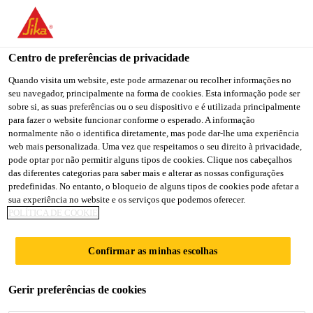
You are accessing "Sika Portugal", it seems you are accessing it
from "Estados Unidos". We have a dedicated website for your
country.
Centro de preferências de privacidade
Soluções para Construção
...
Sarnavap® Tape F
TO
Quando visita um website, este pode armazenar ou recolher informações no
STAY ON THE SIKA
SELECT A
seu navegador, principalmente na forma de cookies. Esta informação pode ser
SIKA
PORTUGAL WEBSITE
COUNTRY
sobre si, as suas preferências ou o seu dispositivo e é utilizada principalmente
USA
para fazer o website funcionar conforme o esperado. A informação
normalmente não o identifica diretamente, mas pode dar-lhe uma experiência
web mais personalizada. Uma vez que respeitamos o seu direito à privacidade,
Sarnavap® Tape F
Sika Portugal
pode optar por não permitir alguns tipos de cookies. Clique nos cabeçalhos
das diferentes categorias para saber mais e alterar as nossas configurações
predefinidas. No entanto, o bloqueio de alguns tipos de cookies pode afetar a
Fita adesiva de borracha butílica
sua experiência no website e os serviços que podemos oferecer.
POLÍTICA DE COOKIE
®
Sarnavap
Tape F é uma fita adesiva vedante, com
dupla face de colagem, em borracha butílica, que
Confirmar as minhas escolhas
previne o alongamento excessivo.
Gerir preferências de cookies
Com camada de polipropileno, e aplicação