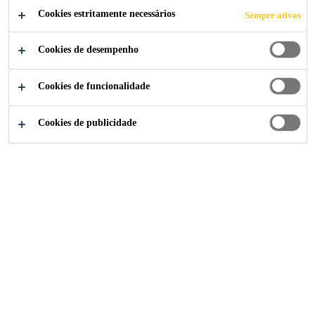
Cookies estritamente necessários
Sempre ativos
simples
Previne o alongamento excessivo – devido à sua
Cookies de desempenho
composição.
Isento de solventes.
Cookies de funcionalidade
Cookies de publicidade