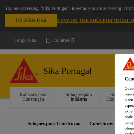
You are accessing "Sika Portugal", it seems you are accessing it fr
TO SIKA USA
STAY ON THE SIKA PORTUGAL 
Grupo Sika
Countries
Sika Portugal
Cent
Quand
Soluções para
Soluções para
Sika
princ
Construção
Indústria
Consigo
o seu
esper
exper
pode 
categ
Soluções para Construção
Coberturas
Acess
bloqu
podem