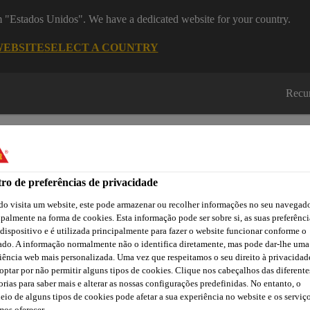
om "Estados Unidos". We have a dedicated website for your country.
WEBSITE
SELECT A COUNTRY
Recu
ro de preferências de privacidade
o visita um website, este pode armazenar ou recolher informações no seu navegado
Cidade
Lojas /
Obras de
ipalmente na forma de cookies. Esta informação pode ser sobre si, as suas preferênci
Transferências
Sika
Aplicadores Sika
Referência
 dispositivo e é utilizada principalmente para fazer o website funcionar conforme o
ado. A informação normalmente não o identifica diretamente, mas pode dar-lhe uma
iência web mais personalizada. Uma vez que respeitamos o seu direito à privacidad
optar por não permitir alguns tipos de cookies. Clique nos cabeçalhos das diferente
orias para saber mais e alterar as nossas configurações predefinidas. No entanto, o
órios para Coberturas
Sarnavap®-2000 E
eio de alguns tipos de cookies pode afetar a sua experiência no website e os serviç
os oferecer.