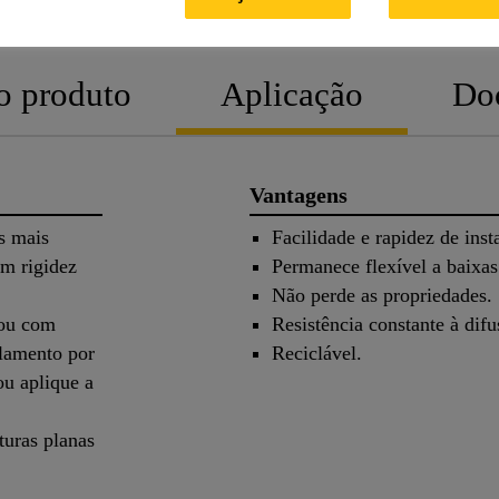
o produto
Aplicação
Do
Vantagens
es mais
Facilidade e rapidez de inst
om rigidez
Permanece flexível a baixas
Não perde as propriedades.
 ou com
Resistência constante à dif
lamento por
Reciclável.
u aplique a
turas planas