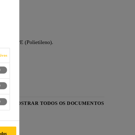
 E
de base PE (Polietileno).
ivos
O
MOSTRAR TODOS OS DOCUMENTOS
odos