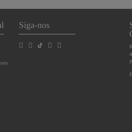
al
Siga-nos
R
4
P
enda
E