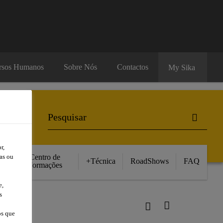
rsos Humanos
Sobre Nós
Contactos
My Sika
r,
Centro de
as ou
+Técnica
RoadShows
FAQ
Formações
e,
s
os que