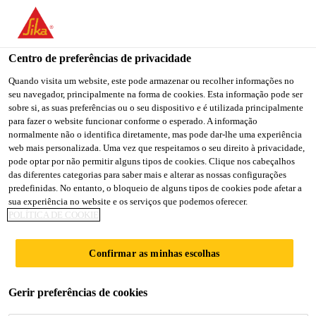
You are accessing "Sika Portugal", it seems you are accessing it
from "Estados Unidos". We have a dedicated website for your
country.
Centro de preferências de privacidade
Soluções para Construção
...
Sarnafast® SF-4.8
TO
Quando visita um website, este pode armazenar ou recolher informações no
STAY ON THE SIKA
SELECT A
seu navegador, principalmente na forma de cookies. Esta informação pode ser
SIKA
PORTUGAL WEBSITE
COUNTRY
sobre si, as suas preferências ou o seu dispositivo e é utilizada principalmente
USA
para fazer o website funcionar conforme o esperado. A informação
normalmente não o identifica diretamente, mas pode dar-lhe uma experiência
web mais personalizada. Uma vez que respeitamos o seu direito à privacidade,
Sarnafast® SF-4.8
Sika Portugal
pode optar por não permitir alguns tipos de cookies. Clique nos cabeçalhos
das diferentes categorias para saber mais e alterar as nossas configurações
predefinidas. No entanto, o bloqueio de alguns tipos de cookies pode afetar a
Fixação mecânica em aço carbono para
sua experiência no website e os serviços que podemos oferecer.
POLÍTICA DE COOKIE
membranas de impermeabilização de
coberturas
Confirmar as minhas escolhas
Fixação em aço carbono endurecido autoperfurante
Gerir preferências de cookies