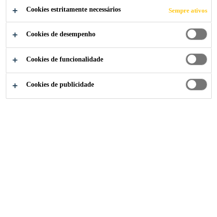
Cookies estritamente necessários
Sempre ativos
sistema de fixação das membranas de
impermeabilização. Diâmetro do furo 4,9 mm.
Ler mais +
Cookies de desempenho
Cookies de funcionalidade
Leve
Resistente às intempéries
Cookies de publicidade
Fácil aplicação, com equipamento recomendado