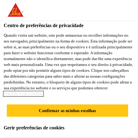
You are accessing "Sika Portugal", it seems you are accessing it
from "Estados Unidos". We have a dedicated website for your
country.
Centro de preferências de privacidade
Soluções para Construção
...
Sarnafast® KT
TO
Quando visita um website, este pode armazenar ou recolher informações no
STAY ON THE SIKA
SELECT A
seu navegador, principalmente na forma de cookies. Esta informação pode ser
SIKA
PORTUGAL WEBSITE
COUNTRY
sobre si, as suas preferências ou o seu dispositivo e é utilizada principalmente
USA
para fazer o website funcionar conforme o esperado. A informação
normalmente não o identifica diretamente, mas pode dar-lhe uma experiência
web mais personalizada. Uma vez que respeitamos o seu direito à privacidade,
Sarnafast® KT
Sika Portugal
pode optar por não permitir alguns tipos de cookies. Clique nos cabeçalhos
das diferentes categorias para saber mais e alterar as nossas configurações
predefinidas. No entanto, o bloqueio de alguns tipos de cookies pode afetar a
Plaquete metálica para elementos de
sua experiência no website e os serviços que podemos oferecer.
POLÍTICA DE COOKIE
fixação intermédia e nas sobreposições, em
sistemas de coberturas fixas
Confirmar as minhas escolhas
mecanicamente.
Gerir preferências de cookies
Plaquetes em aço zincado com quinagem de reforço
em formato de diamante. Aplicação rápida do