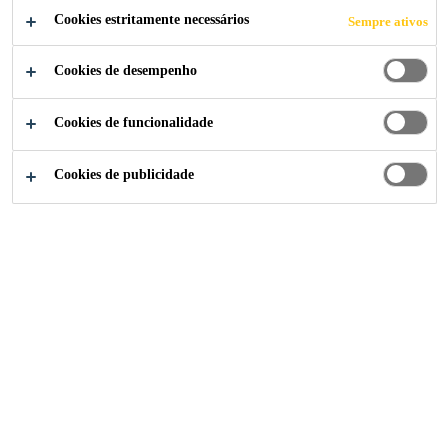
Cola de contacto monocomponente, à base de
Cookies estritamente necessários
Sempre ativos
borracha butílica
Cookies de desempenho
Aderência a bases sólidas, rugosas e limpas
Cookies de funcionalidade
Cookies de publicidade