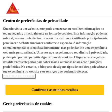
You are accessing "Sika Portugal", it seems you are accessing it
from "Estados Unidos". We have a dedicated website for your
country.
Centro de preferências de privacidade
Soluções para Construção
...
Sarnacol® T-660
TO
Quando visita um website, este pode armazenar ou recolher informações no
STAY ON THE SIKA
SELECT A
seu navegador, principalmente na forma de cookies. Esta informação pode ser
SIKA
PORTUGAL WEBSITE
COUNTRY
sobre si, as suas preferências ou o seu dispositivo e é utilizada principalmente
USA
para fazer o website funcionar conforme o esperado. A informação
normalmente não o identifica diretamente, mas pode dar-lhe uma experiência
web mais personalizada. Uma vez que respeitamos o seu direito à privacidade,
Sarnacol® T-660
Sika Portugal
pode optar por não permitir alguns tipos de cookies. Clique nos cabeçalhos
das diferentes categorias para saber mais e alterar as nossas configurações
predefinidas. No entanto, o bloqueio de alguns tipos de cookies pode afetar a
Cola para membranas de
sua experiência no website e os serviços que podemos oferecer.
POLÍTICA DE COOKIE
impermeabilização de coberturas
Sarnafil® TG 66, Sarnafil® TS 77 e
Confirmar as minhas escolhas
membranas aplicadas sob coberturas
Sarnafil®
Gerir preferências de cookies