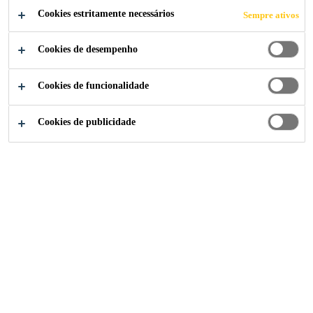
colorido, bicomponente, flexível, com elevada
Cookies estritamente necessários
Sempre ativos
resistência química e capacidade de dissipação
Cookies de desempenho
eletrostática. Produto de sólidos totais segundo o
Ler mais +
método de ensaio da Deutsche Bauchemie.
Cookies de funcionalidade
Elevada resistência química
Cookies de publicidade
Ponte estática de fissuras
Dissipação eletrostática