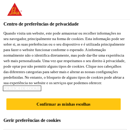
You are accessing "Sika Portugal", it seems you are accessing it
from "Estados Unidos". We have a dedicated website for your
country.
Centro de preferências de privacidade
Sika Produtos
...
Sikafloor®-392 ECF
TO
Quando visita um website, este pode armazenar ou recolher informações no
STAY ON THE SIKA
SELECT A
seu navegador, principalmente na forma de cookies. Esta informação pode ser
SIKA
PORTUGAL WEBSITE
COUNTRY
sobre si, as suas preferências ou o seu dispositivo e é utilizada principalmente
USA
para fazer o website funcionar conforme o esperado. A informação
normalmente não o identifica diretamente, mas pode dar-lhe uma experiência
web mais personalizada. Uma vez que respeitamos o seu direito à privacidade,
Sikafloor®-392
Sika Portugal
pode optar por não permitir alguns tipos de cookies. Clique nos cabeçalhos
das diferentes categorias para saber mais e alterar as nossas configurações
predefinidas. No entanto, o bloqueio de alguns tipos de cookies pode afetar a
ECF
sua experiência no website e os serviços que podemos oferecer.
POLÍTICA DE COOKIE
Revestimento epóxi bicomponente,
Confirmar as minhas escolhas
flexível, com elevada resistência química e
propriedades de dissipação eletrostática.
Gerir preferências de cookies
O Sikafloor®-392 ECF é um revestimento epóxi