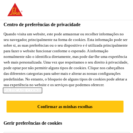
You are accessing "Sika Portugal", it seems you are accessing it
from "Estados Unidos". We have a dedicated website for your
country.
Centro de preferências de privacidade
Sika Produtos
...
SikaSwell® P Profiles
TO
Quando visita um website, este pode armazenar ou recolher informações no
STAY ON THE SIKA
SELECT A
seu navegador, principalmente na forma de cookies. Esta informação pode ser
SIKA
PORTUGAL WEBSITE
COUNTRY
sobre si, as suas preferências ou o seu dispositivo e é utilizada principalmente
USA
para fazer o website funcionar conforme o esperado. A informação
normalmente não o identifica diretamente, mas pode dar-lhe uma experiência
web mais personalizada. Uma vez que respeitamos o seu direito à privacidade,
SikaSwell® P
Sika Portugal
pode optar por não permitir alguns tipos de cookies. Clique nos cabeçalhos
das diferentes categorias para saber mais e alterar as nossas configurações
predefinidas. No entanto, o bloqueio de alguns tipos de cookies pode afetar a
Profiles
sua experiência no website e os serviços que podemos oferecer.
POLÍTICA DE COOKIE
Perfis de selagem expansivos
Confirmar as minhas escolhas
Perfis de selagem que se expandem em contacto com
a água.
Gerir preferências de cookies