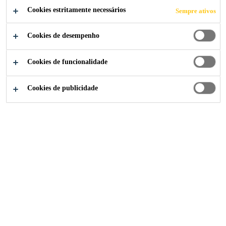
Cookies estritamente necessários
Fácil de aplicar.
Sempre ativos
Pode ser aplicado sobre vários tipos de superfície.
Cookies de desempenho
Revestido com uma camada de protecção que
evita a expansão prematura.
Cookies de funcionalidade
Cookies de publicidade