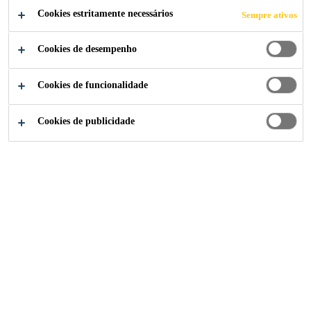
Ler mais +
Cookies estritamente necessários
Sempre ativos
Cookies de desempenho
Excelente estabilidade da cor, resistente à
intempérie e agressividade química.
Cookies de funcionalidade
Duro mas não quebradiço.
Pouco sensível ao choque e à pancada.
Cookies de publicidade