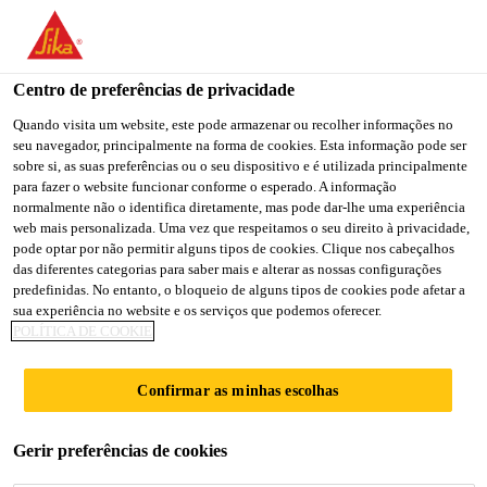
You are accessing "Sika Portugal", it seems you are accessing it
from "Estados Unidos". We have a dedicated website for your
country.
Centro de preferências de privacidade
Sika Produtos
...
SikaCor® EG-5
TO
Quando visita um website, este pode armazenar ou recolher informações no
STAY ON THE SIKA
SELECT A
seu navegador, principalmente na forma de cookies. Esta informação pode ser
SIKA
PORTUGAL WEBSITE
COUNTRY
sobre si, as suas preferências ou o seu dispositivo e é utilizada principalmente
USA
para fazer o website funcionar conforme o esperado. A informação
normalmente não o identifica diretamente, mas pode dar-lhe uma experiência
web mais personalizada. Uma vez que respeitamos o seu direito à privacidade,
SikaCor® EG-5
Sika Portugal
pode optar por não permitir alguns tipos de cookies. Clique nos cabeçalhos
das diferentes categorias para saber mais e alterar as nossas configurações
predefinidas. No entanto, o bloqueio de alguns tipos de cookies pode afetar a
Revestimento de acabamento
sua experiência no website e os serviços que podemos oferecer.
POLÍTICA DE COOKIE
bicomponente
SikaCor® EG-5 é revestimento por pintura à base de
Confirmar as minhas escolhas
poliuretano alifático, bicomponente. Resistente às
solicitações mecânicas, com excelente estabilidade
Gerir preferências de cookies
de cor e resistência à pulverulência.