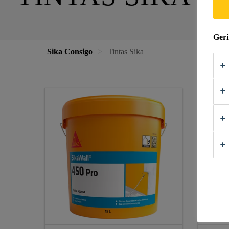
Geri
Sika Consigo
Tintas Sika