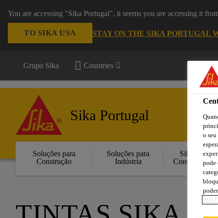
You are accessing "Sika Portugal", it seems you are accessing it fr
TO SIKA USA
STAY ON THE SIKA PORTUGAL 
Grupo Sika
Countries
Cent
Sika Portugal
Quand
princ
o seu
esper
Soluções para
Soluções para
Sika
exper
Construção
Indústria
Consigo
pode 
categ
bloqu
podem
POLÍ
TINTAS SIKA