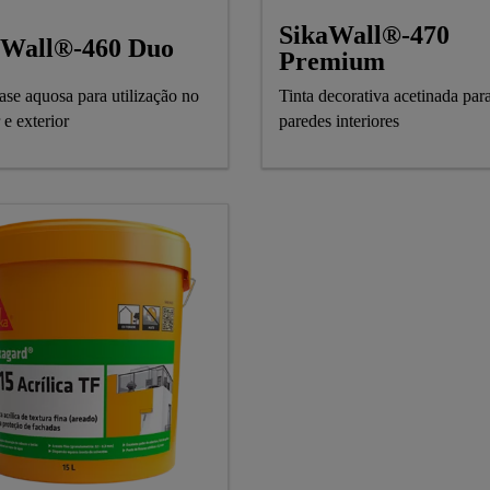
SikaWall®-470
aWall®-460 Duo
Premium
ase aquosa para utilização no
Tinta decorativa acetinada par
r e exterior
paredes interiores