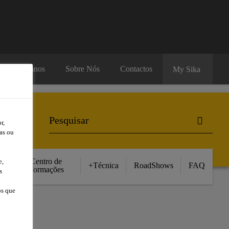
rsos Humanos
Sobre Nós
Contactos
My Sika
r,
as ou
Centro de
e,
+Técnica
RoadShows
FAQ
Formações
s
os que