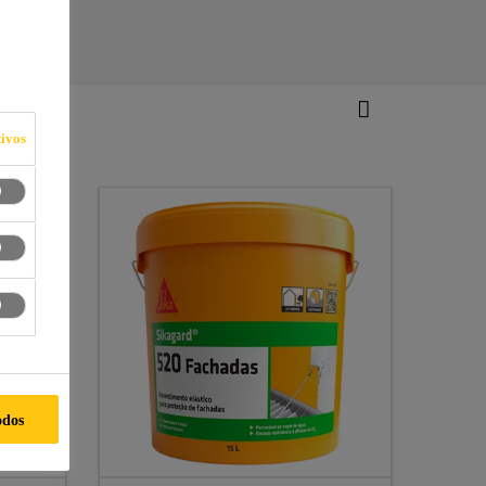
ivos
odos