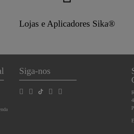
Lojas e Aplicadores Sika®
al
Siga-nos
R
4
P
enda
E