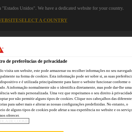
om "Estados Unidos". We have a dedicated website for your country.
WEBSITE
SELECT A COUNTRY
Recu
ro de preferências de privacidade
o visita um website, este pode armazenar ou recolher informações no seu navegado
ipalmente na forma de cookies. Esta informação pode ser sobre si, as suas preferênci
 dispositivo e é utilizada principalmente para fazer o website funcionar conforme o
ado. A informação normalmente não o identifica diretamente, mas pode dar-lhe uma
Cidade
Lojas /
Obras de
iência web mais personalizada. Uma vez que respeitamos o seu direito à privacidad
Transferências
Sika
Aplicadores Sika
Referência
optar por não permitir alguns tipos de cookies. Clique nos cabeçalhos das diferente
orias para saber mais e alterar as nossas configurações predefinidas. No entanto, o
eio de alguns tipos de cookies pode afetar a sua experiência no website e os serviç
os oferecer.
TICA DE COOKIE