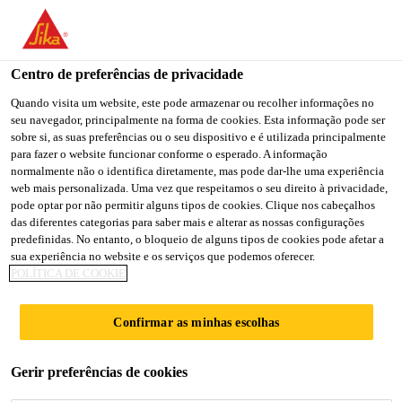
You are accessing "Sika Portugal", it seems you are accessing it
from "Estados Unidos". We have a dedicated website for your
country.
Centro de preferências de privacidade
Sika Consigo
Terraços
Sikalastic®-490 T
TO
Quando visita um website, este pode armazenar ou recolher informações no
STAY ON THE SIKA
SELECT A
seu navegador, principalmente na forma de cookies. Esta informação pode ser
SIKA
PORTUGAL WEBSITE
COUNTRY
sobre si, as suas preferências ou o seu dispositivo e é utilizada principalmente
USA
para fazer o website funcionar conforme o esperado. A informação
normalmente não o identifica diretamente, mas pode dar-lhe uma experiência
web mais personalizada. Uma vez que respeitamos o seu direito à privacidade,
Sikalastic®-490 T
Sika Portugal
pode optar por não permitir alguns tipos de cookies. Clique nos cabeçalhos
das diferentes categorias para saber mais e alterar as nossas configurações
predefinidas. No entanto, o bloqueio de alguns tipos de cookies pode afetar a
Membrana líquida de impermeabilização
sua experiência no website e os serviços que podemos oferecer.
POLÍTICA DE COOKIE
à base de poliuretano, transparente e
monocomponente.
Confirmar as minhas escolhas
Sikalastic®-490 T é uma membrana de
Gerir preferências de cookies
impermeabilização transparente à base de
poliuretano com acabamento brilhante,