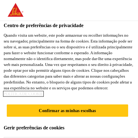
You are accessing "Sika Portugal", it seems you are accessing it
from "Estados Unidos". We have a dedicated website for your
country.
Centro de preferências de privacidade
Sika Consigo
...
SikaSwell® S-2
TO
Quando visita um website, este pode armazenar ou recolher informações no
STAY ON THE SIKA
SELECT A
seu navegador, principalmente na forma de cookies. Esta informação pode ser
SIKA
PORTUGAL WEBSITE
COUNTRY
sobre si, as suas preferências ou o seu dispositivo e é utilizada principalmente
USA
para fazer o website funcionar conforme o esperado. A informação
normalmente não o identifica diretamente, mas pode dar-lhe uma experiência
web mais personalizada. Uma vez que respeitamos o seu direito à privacidade,
SikaSwell® S-2
Sika Portugal
pode optar por não permitir alguns tipos de cookies. Clique nos cabeçalhos
das diferentes categorias para saber mais e alterar as nossas configurações
predefinidas. No entanto, o bloqueio de alguns tipos de cookies pode afetar a
Mastique hidroexpansivo de poliuretano
sua experiência no website e os serviços que podemos oferecer.
POLÍTICA DE COOKIE
SikaSwell® S-2 é um mastique hidroexpansivo de
poliuretano, monocomponente, que expande em
Confirmar as minhas escolhas
contacto com água, para selagem de todos os tipos
de juntas de construção e atravessamentos em
Gerir preferências de cookies
Ler mais +
estruturas de betão.