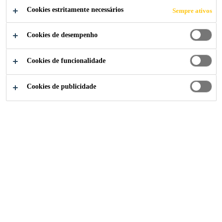
Cookies estritamente necessários
Sempre ativos
Fácil de aplicar
Cookies de desempenho
Boa aderência a diversas superfícies
Taxa de expansão otimizada de modo a não
Cookies de funcionalidade
danificar o betão fresco durante a presa e
endurecimento
Cookies de publicidade