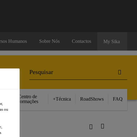
rsos Humanos
Sobre Nós
Contactos
My Sika
Centro de
+Técnica
RoadShows
FAQ
Formações
r,
as ou
e,
s