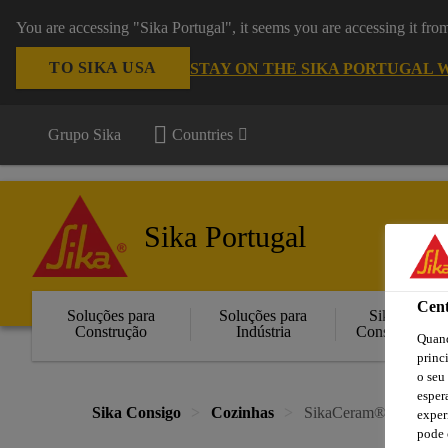
You are accessing "Sika Portugal", it seems you are accessing it fr
TO SIKA USA
STAY ON THE SIKA PORTUGAL 
Grupo Sika
Countries
Sika Portugal
Cent
Soluções para
Soluções para
Sika
Construção
Indústria
Consigo
Quand
princ
o seu
esper
Sika Consigo
Cozinhas
SikaCeram®-670 Elite
exper
pode 