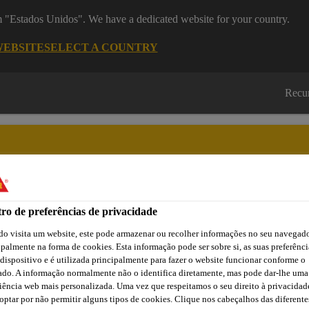
om "Estados Unidos". We have a dedicated website for your country.
WEBSITE
SELECT A COUNTRY
Recu
ro de preferências de privacidade
Cidade
Lojas /
Obras de
Transferências
Sika
Aplicadores Sika
Referência
o visita um website, este pode armazenar ou recolher informações no seu navegado
ipalmente na forma de cookies. Esta informação pode ser sobre si, as suas preferênci
 dispositivo e é utilizada principalmente para fazer o website funcionar conforme o
ado. A informação normalmente não o identifica diretamente, mas pode dar-lhe uma
iência web mais personalizada. Uma vez que respeitamos o seu direito à privacidad
optar por não permitir alguns tipos de cookies. Clique nos cabeçalhos das diferente