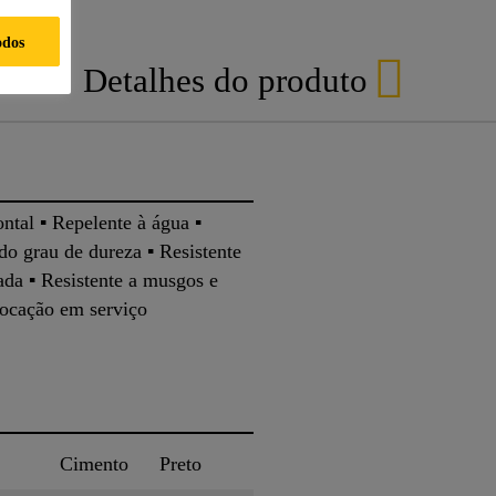
odos
Detalhes do produto
Ap
ontal ▪ Repelente à água ▪
ado grau de dureza ▪ Resistente
ada ▪ Resistente a musgos e
locação em serviço
Cimento
Preto