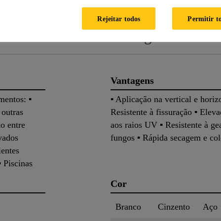
Rejeitar todos
Permitir t
Sistemas
Catálogo de Cores
Vantagens
mentos: ▪
▪ Aplicação na vertical e horiz
 outras
Resistente à fissuração ▪ Elev
o entre
aos raios UV ▪ Resistente à ge
evados
fungos ▪ Rápida secagem e co
ientes
▪ Piscinas
Cor
Branco
Cinzento
Aço