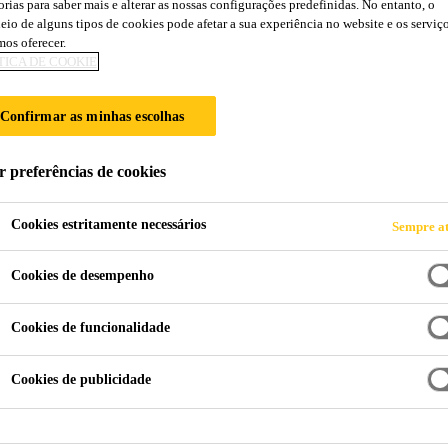
orias para saber mais e alterar as nossas configurações predefinidas. No entanto, o
SikaCeram®-670 
eio de alguns tipos de cookies pode afetar a sua experiência no website e os serviç
os oferecer.
TICA DE COOKIE
ARGAMASSA CIMENTÍCIA PARA SELAG
Confirmar as minhas escolhas
SikaCeram®-670 Elite é uma argamassa colorida cimen
selagem de juntas de cerâmicos entre 2 a 12 mm de la
r preferências de cookies
uma proteção ativa, mantendo a estabilidade da cor, re
utilização no interior e exterior.
Cookies estritamente necessários
Sempre at
Ler mais +
Cookies de desempenho
▪ Aplicação na vertical e horizontal ▪ Repelente
Elevado grau de dureza ▪ Resistente aos raios U
Cookies de funcionalidade
musgos e fungos ▪ Rápida secagem e colocaçã
Cookies de publicidade
FICHA DE
FICHA DE DADOS
PRODUTO
SEGURANÇA