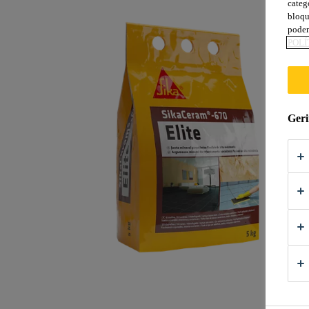
categ
bloqu
podem
POLÍ
Geri