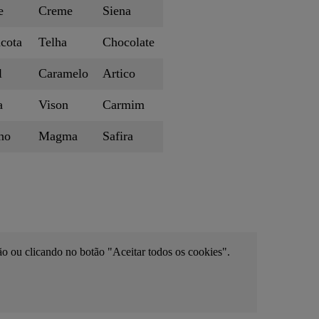
e
Creme
Siena
acota
Telha
Chocolate
l
Caramelo
Artico
a
Vison
Carmim
no
Magma
Safira
ão ou clicando no botão "Aceitar todos os cookies".