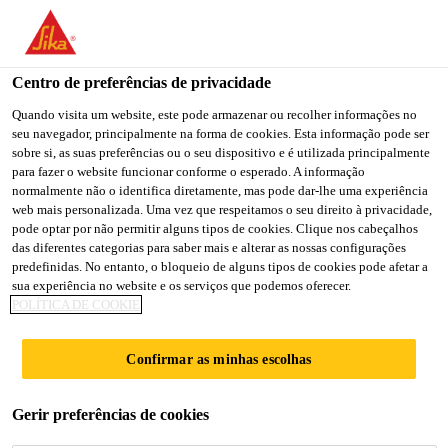
You are accessing "Sika Portugal", it seems you are accessing it
from "Estados Unidos". We have a dedicated website for your
country.
Centro de preferências de privacidade
Sika Consigo
...
Sikagard®-570 W Pele Elástica
TO
Quando visita um website, este pode armazenar ou recolher informações no
STAY ON THE SIKA
SELECT A
seu navegador, principalmente na forma de cookies. Esta informação pode ser
SIKA
PORTUGAL WEBSITE
COUNTRY
sobre si, as suas preferências ou o seu dispositivo e é utilizada principalmente
USA
para fazer o website funcionar conforme o esperado. A informação
normalmente não o identifica diretamente, mas pode dar-lhe uma experiência
web mais personalizada. Uma vez que respeitamos o seu direito à privacidade,
Sikagard®-570 W
Sika Portugal
pode optar por não permitir alguns tipos de cookies. Clique nos cabeçalhos
das diferentes categorias para saber mais e alterar as nossas configurações
predefinidas. No entanto, o bloqueio de alguns tipos de cookies pode afetar a
Pele Elástica
sua experiência no website e os serviços que podemos oferecer.
POLÍTICA DE COOKIE
Revestimento de impermeabilização
Confirmar as minhas escolhas
elástico
®
®
Sikagard
-570 W Pele Elástica
, é um revestimento
Gerir preferências de cookies
aquoso, com base em dispersão estireno acrílica.