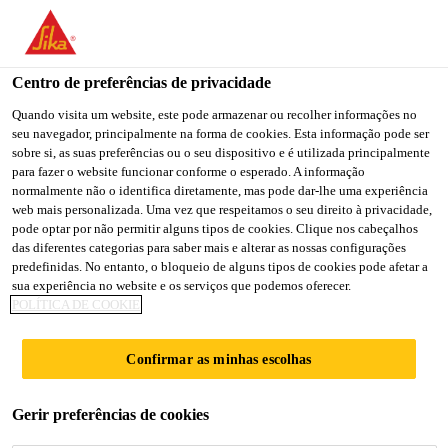
You are accessing "Sika Portugal", it seems you are accessing it
from "Estados Unidos". We have a dedicated website for your
country.
Centro de preferências de privacidade
TO
Quando visita um website, este pode armazenar ou recolher informações no
STAY ON THE SIKA
SELECT A
seu navegador, principalmente na forma de cookies. Esta informação pode ser
SIKA
PORTUGAL WEBSITE
COUNTRY
sobre si, as suas preferências ou o seu dispositivo e é utilizada principalmente
USA
para fazer o website funcionar conforme o esperado. A informação
normalmente não o identifica diretamente, mas pode dar-lhe uma experiência
web mais personalizada. Uma vez que respeitamos o seu direito à privacidade,
Sika Portugal
pode optar por não permitir alguns tipos de cookies. Clique nos cabeçalhos
das diferentes categorias para saber mais e alterar as nossas configurações
predefinidas. No entanto, o bloqueio de alguns tipos de cookies pode afetar a
sua experiência no website e os serviços que podemos oferecer.
POLÍTICA DE COOKIE
PROTOCOLO SIKA
Confirmar as minhas escolhas
Gerir preferências de cookies