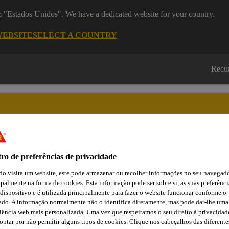
om "Estados Unidos". We have a dedicated website for your country.
WEBSITE
SELECT A COUNTRY
Recu
ro de preferências de privacidade
Cidade
Lojas /
Obras de
Transferências
Sika
Aplicadores Sika
Referência
o visita um website, este pode armazenar ou recolher informações no seu navegado
ipalmente na forma de cookies. Esta informação pode ser sobre si, as suas preferênci
 dispositivo e é utilizada principalmente para fazer o website funcionar conforme o
ado. A informação normalmente não o identifica diretamente, mas pode dar-lhe uma
SikaForce® – Painel Sanduíche
SikaForce®-710 L100
iência web mais personalizada. Uma vez que respeitamos o seu direito à privacidad
optar por não permitir alguns tipos de cookies. Clique nos cabeçalhos das diferente