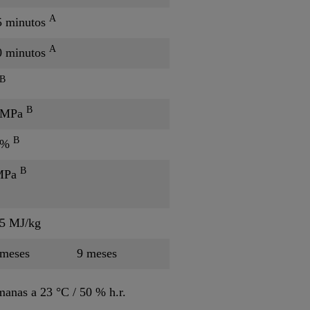
A
5 minutos
A
0 minutos
B
B
 MPa
B
 %
B
MPa
.5 MJ/kg
 meses
9 meses
anas a 23 °C / 50 % h.r.