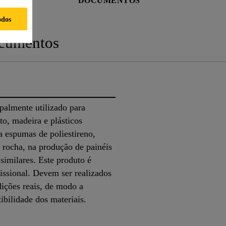
A
DOCUMENTOS
odos
cumentos
almente utilizado para
o, madeira e plásticos
a espumas de poliestireno,
 rocha, na produção de painéis
similares. Este produto é
issional. Devem ser realizados
dições reais, de modo a
tibilidade dos materiais.