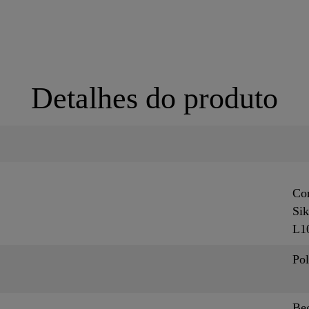
Detalhes do produto
Co
Si
L1
Pol
Be