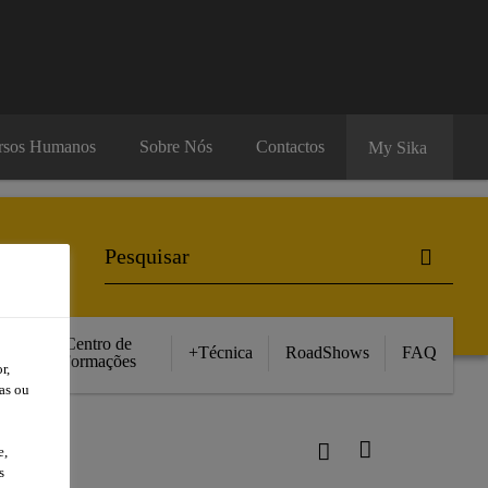
rsos Humanos
Sobre Nós
Contactos
My Sika
Centro de
+Técnica
RoadShows
FAQ
Formações
r,
as ou
e,
s