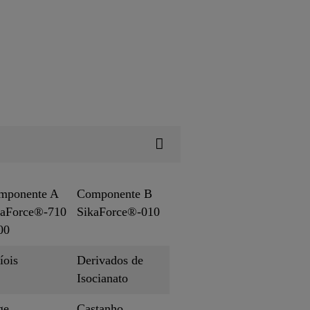
mponente A
Componente B
kaForce®-710
SikaForce®-010
00
íois
Derivados de
Isocianato
ge
Castanho