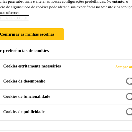
orias para saber mais e alterar as nossas configurações predefinidas. No entanto, o
SikaForce®-710 
eio de alguns tipos de cookies pode afetar a sua experiência no website e os serviç
os oferecer.
TICA DE COOKIE
Adesivo de 2-componentes, para painéis, c
Confirmar as minhas escolhas
SikaForce®-710 L100 é um adesivo de poliuretano de
sandwich
e construções similares de vários materiais. SikaForce®-710 L100 é testado de acordo com
r preferências de cookies
o Código FTP e aprovado de acordo com a IMO
Mari
Cookies estritamente necessários
Sempre at
Tempo aberto longo
Cookies de desempenho
Cura à temperatura ambiente
Cookies de funcionalidade
Aprovação IMO
Cookies de publicidade
FICHA DE
FICHA DE DADO