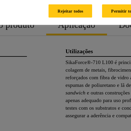
PRODUTO
SEGURANÇ
Rejeitar todos
Permitir t
o produto
Aplicação
Do
Utilizações
SikaForce®-710 L100 é princip
colagem de metais, fibrociment
reforçados com fibra de vidro 
espumas de poliuretano e lã de
sandwich
e outras construções 
apenas adequado para uso prof
testes com os substratos e con
assegurar a aderência e compa