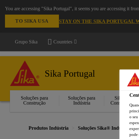
You are accessing "Sika Portugal", it seems you are accessing it fr
TO SIKA USA
STAY ON THE SIKA PORTUGAL 
Grupo Sika
Countries
Sika Portugal
Cent
Soluções para
Soluções para
Sika
Construção
Indústria
Consigo
Quand
princ
o seu
esper
Produtos Indústria
Soluções Sika® Indústria
exper
pode 