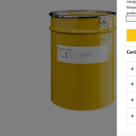
categ
bloqu
podem
POLÍ
Geri