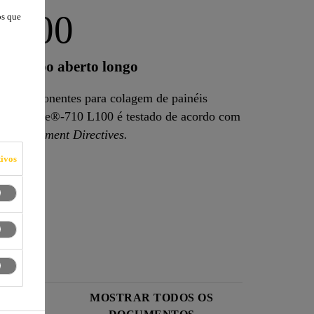
L100
os que
om tempo aberto longo
 2-componentes para colagem de painéis
ne Equipment Directives.
ivos
S DE
MOSTRAR TODOS OS