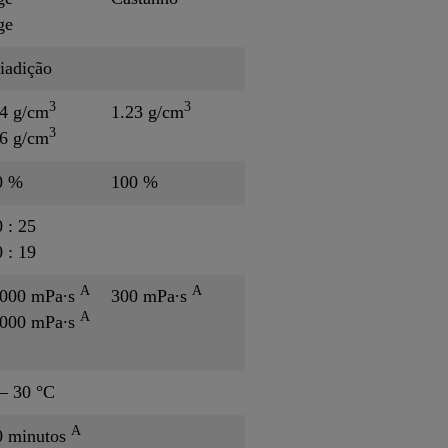
ge
iadição
3
3
64 g/cm
1.23 g/cm
3
56 g/cm
0 %
100 %
 : 25
 : 19
A
A
 000 mPa∙s
300 mPa∙s
A
 000 mPa∙s
– 30 °C
A
0 minutos