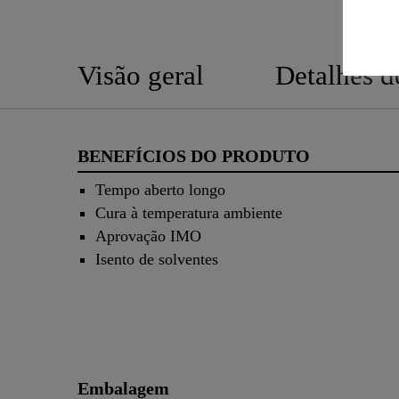
Visão geral
Detalhes d
BENEFÍCIOS DO PRODUTO
Tempo aberto longo
Cura à temperatura ambiente
Aprovação IMO
Isento de solventes
Embalagem