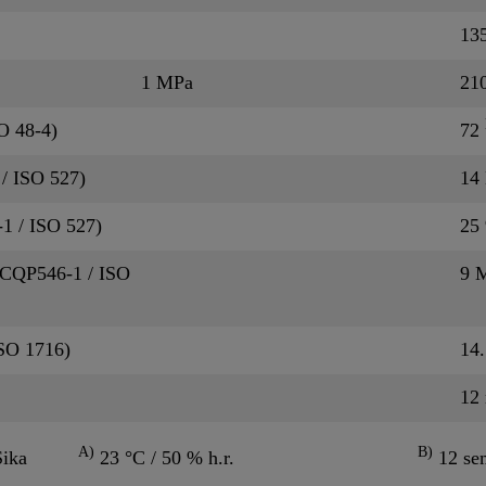
13
1 MPa
21
O 48-4)
72
 / ISO 527)
14
1 / ISO 527)
25
 (CQP546-1 / ISO
9 
ISO 1716)
14
12
A)
B)
Sika
23 °C / 50 % h.r.
12 sem