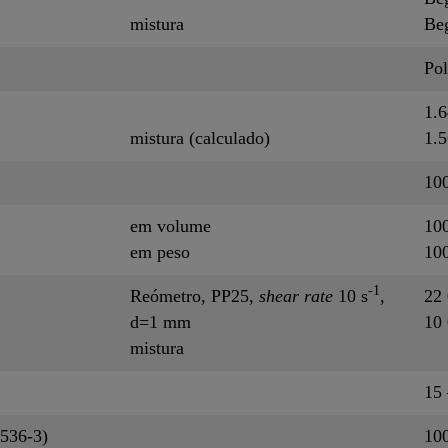
mistura
Be
Pol
1.
mistura (calculado)
1.
10
em volume
100
em peso
100
-1
Reómetro, PP25,
shear rate
10 s
,
22
d=1 mm
10
mistura
15 
536-3)
10