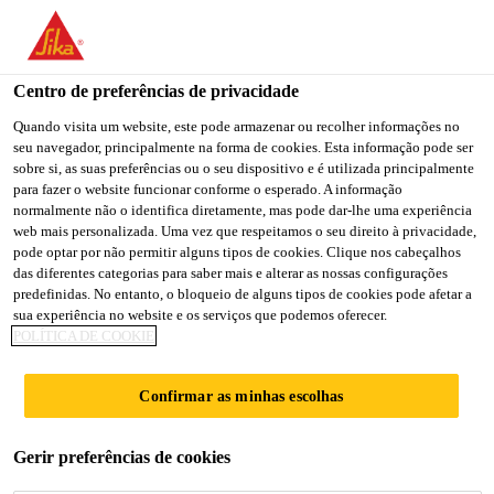
You are accessing "Sika Portugal", it seems you are accessing it
from "Estados Unidos". We have a dedicated website for your
country.
Centro de preferências de privacidade
Produtos Indústria
...
SikaFast®-555 L10
TO
Quando visita um website, este pode armazenar ou recolher informações no
STAY ON THE SIKA
SELECT A
seu navegador, principalmente na forma de cookies. Esta informação pode ser
SIKA
PORTUGAL WEBSITE
COUNTRY
sobre si, as suas preferências ou o seu dispositivo e é utilizada principalmente
USA
para fazer o website funcionar conforme o esperado. A informação
normalmente não o identifica diretamente, mas pode dar-lhe uma experiência
web mais personalizada. Uma vez que respeitamos o seu direito à privacidade,
SikaFast®-555
Sika Portugal
pode optar por não permitir alguns tipos de cookies. Clique nos cabeçalhos
das diferentes categorias para saber mais e alterar as nossas configurações
predefinidas. No entanto, o bloqueio de alguns tipos de cookies pode afetar a
L10
sua experiência no website e os serviços que podemos oferecer.
POLÍTICA DE COOKIE
Adesivo estrutural de bicomponente de
Confirmar as minhas escolhas
cura rápida
SikaFast®-555 L10 é um adesivo estrutural de 2
Gerir preferências de cookies
componentes, à base de acrílico, de cura rápida e