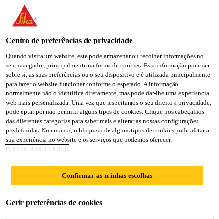
You are accessing "Sika Portugal", it seems you are accessing it
from "Estados Unidos". We have a dedicated website for your
country.
Centro de preferências de privacidade
Produtos Indústria
...
Sika® Primer-290 DC
TO
Quando visita um website, este pode armazenar ou recolher informações no
STAY ON THE SIKA
SELECT A
seu navegador, principalmente na forma de cookies. Esta informação pode ser
SIKA
PORTUGAL WEBSITE
COUNTRY
sobre si, as suas preferências ou o seu dispositivo e é utilizada principalmente
USA
para fazer o website funcionar conforme o esperado. A informação
normalmente não o identifica diretamente, mas pode dar-lhe uma experiência
web mais personalizada. Uma vez que respeitamos o seu direito à privacidade,
Sika® Primer-290
Sika Portugal
pode optar por não permitir alguns tipos de cookies. Clique nos cabeçalhos
das diferentes categorias para saber mais e alterar as nossas configurações
predefinidas. No entanto, o bloqueio de alguns tipos de cookies pode afetar a
DC
sua experiência no website e os serviços que podemos oferecer.
POLÍTICA DE COOKIE
Promotor de aderência de base solvente,
Confirmar as minhas escolhas
não pigmentado, para colagem e selagem
de
Gerir preferências de cookies
réguas de madeira em convés