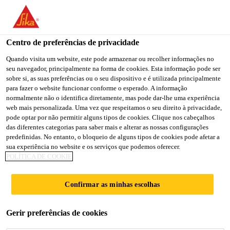
You are accessing "Sika Portugal", it seems you are accessing it
from "Estados Unidos". We have a dedicated website for your
country.
Centro de preferências de privacidade
TO
Quando visita um website, este pode armazenar ou recolher informações no
STAY ON THE SIKA
SELECT A
seu navegador, principalmente na forma de cookies. Esta informação pode ser
SIKA
PORTUGAL WEBSITE
COUNTRY
sobre si, as suas preferências ou o seu dispositivo e é utilizada principalmente
USA
para fazer o website funcionar conforme o esperado. A informação
Sika AnchorFix®
normalmente não o identifica diretamente, mas pode dar-lhe uma experiência
web mais personalizada. Uma vez que respeitamos o seu direito à privacidade,
Sika Portugal
pode optar por não permitir alguns tipos de cookies. Clique nos cabeçalhos
Hole Cleaning
das diferentes categorias para saber mais e alterar as nossas configurações
predefinidas. No entanto, o bloqueio de alguns tipos de cookies pode afetar a
sua experiência no website e os serviços que podemos oferecer.
Brushes Steel
POLÍTICA DE COOKIE
Ferramenta AnchorFix para limpeza de
Confirmar as minhas escolhas
furos
Gerir preferências de cookies
Sika AnchorFix® Hole Cleaning Brushes Steel é um