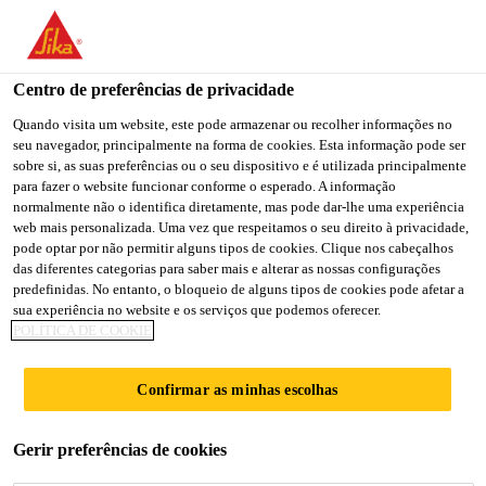
You are accessing "Sika Portugal", it seems you are accessing it
from "Estados Unidos". We have a dedicated website for your
country.
Centro de preferências de privacidade
TO
Quando visita um website, este pode armazenar ou recolher informações no
STAY ON THE SIKA
SELECT A
seu navegador, principalmente na forma de cookies. Esta informação pode ser
SIKA
PORTUGAL WEBSITE
COUNTRY
sobre si, as suas preferências ou o seu dispositivo e é utilizada principalmente
USA
para fazer o website funcionar conforme o esperado. A informação
normalmente não o identifica diretamente, mas pode dar-lhe uma experiência
web mais personalizada. Uma vez que respeitamos o seu direito à privacidade,
Sika Portugal
pode optar por não permitir alguns tipos de cookies. Clique nos cabeçalhos
das diferentes categorias para saber mais e alterar as nossas configurações
predefinidas. No entanto, o bloqueio de alguns tipos de cookies pode afetar a
sua experiência no website e os serviços que podemos oferecer.
POLÍTICA DE COOKIE
INSTALAÇÃO
Confirmar as minhas escolhas
DE PEÇAS
Gerir preferências de cookies