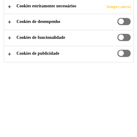
CERÂMICAS DE
Cookies estritamente necessários
Sempre ativos
GRANDE
Cookies de desempenho
FORMATO
Cookies de funcionalidade
Cookies de publicidade
Sika Portugal
...
Instalação de Peças Cerâmicas de Gr
2020
ACABAMENTOS DE EDIFÍCIOS (INTERIOR
E EXTERIOR)