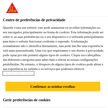
You are accessing "Sika Portugal", it seems you are accessing it
from "Estados Unidos". We have a dedicated website for your
country.
Centro de preferências de privacidade
TO
Quando visita um website, este pode armazenar ou recolher informações no
STAY ON THE SIKA
SELECT A
seu navegador, principalmente na forma de cookies. Esta informação pode ser
SIKA
PORTUGAL WEBSITE
COUNTRY
sobre si, as suas preferências ou o seu dispositivo e é utilizada principalmente
USA
para fazer o website funcionar conforme o esperado. A informação
normalmente não o identifica diretamente, mas pode dar-lhe uma experiência
web mais personalizada. Uma vez que respeitamos o seu direito à privacidade,
Sika Portugal
pode optar por não permitir alguns tipos de cookies. Clique nos cabeçalhos
das diferentes categorias para saber mais e alterar as nossas configurações
predefinidas. No entanto, o bloqueio de alguns tipos de cookies pode afetar a
sua experiência no website e os serviços que podemos oferecer.
POLÍTICA DE COOKIE
PRODUTOS
Confirmar as minhas escolhas
AUXILIARES
Gerir preferências de cookies