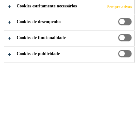
PARA BETÃO
Cookies estritamente necessários
Sempre ativos
Cookies de desempenho
Cookies de funcionalidade
Sika Portugal
Produtos Auxiliares para Betão
Cookies de publicidade
2023
BETÃO
Uma das maiores vantagens do
betão é a sua ampla gama de