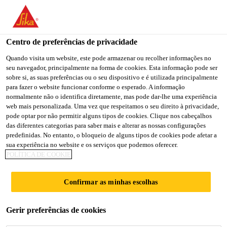
You are accessing "Sika Portugal", it seems you are accessing it
from "Estados Unidos". We have a dedicated website for your
country.
Centro de preferências de privacidade
TO
Quando visita um website, este pode armazenar ou recolher informações no
STAY ON THE SIKA
SELECT A
seu navegador, principalmente na forma de cookies. Esta informação pode ser
SIKA
PORTUGAL WEBSITE
COUNTRY
sobre si, as suas preferências ou o seu dispositivo e é utilizada principalmente
USA
para fazer o website funcionar conforme o esperado. A informação
normalmente não o identifica diretamente, mas pode dar-lhe uma experiência
web mais personalizada. Uma vez que respeitamos o seu direito à privacidade,
Sika Portugal
pode optar por não permitir alguns tipos de cookies. Clique nos cabeçalhos
das diferentes categorias para saber mais e alterar as nossas configurações
predefinidas. No entanto, o bloqueio de alguns tipos de cookies pode afetar a
sua experiência no website e os serviços que podemos oferecer.
POLÍTICA DE COOKIE
TÚNEL
Confirmar as minhas escolhas
RIEDBERG
Gerir preferências de cookies