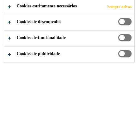
Cookies estritamente necessários
Sempre ativos
Cookies de desempenho
Sika Portugal
Túnel Riedberg
Cookies de funcionalidade
Cookies de publicidade
2022
REGIÃO DE ALTO VALAIS, SUÍÇA
O Túnel Riedberg é uma
infraestrutura de relevância na
autoestrada A9, no Alto Valais. As
condições geológicas na zona de
Gampel-Steg, junto à estrada