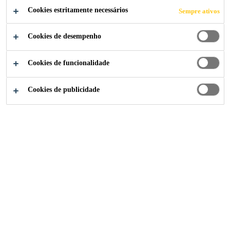
CARBONO DE
Cookies estritamente necessários
Sempre ativos
PARQUE DE
Cookies de desempenho
ESTACIONAME
Cookies de funcionalidade
NTO
Cookies de publicidade
Sika Portugal
...
Reforço com Fibra de Carbono de Par
2023
ESTOCOLMO, SUÉCIA