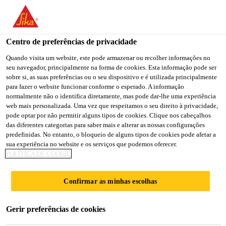
You are accessing "Sika Portugal", it seems you are accessing it
from "Estados Unidos". We have a dedicated website for your
country.
Centro de preferências de privacidade
TO
Quando visita um website, este pode armazenar ou recolher informações no
STAY ON THE SIKA
SELECT A
seu navegador, principalmente na forma de cookies. Esta informação pode ser
SIKA
PORTUGAL WEBSITE
COUNTRY
sobre si, as suas preferências ou o seu dispositivo e é utilizada principalmente
USA
para fazer o website funcionar conforme o esperado. A informação
normalmente não o identifica diretamente, mas pode dar-lhe uma experiência
web mais personalizada. Uma vez que respeitamos o seu direito à privacidade,
Sika Portugal
pode optar por não permitir alguns tipos de cookies. Clique nos cabeçalhos
das diferentes categorias para saber mais e alterar as nossas configurações
predefinidas. No entanto, o bloqueio de alguns tipos de cookies pode afetar a
sua experiência no website e os serviços que podemos oferecer.
POLÍTICA DE COOKIE
REFORÇO COM
Confirmar as minhas escolhas
FIBRA DE
Gerir preferências de cookies