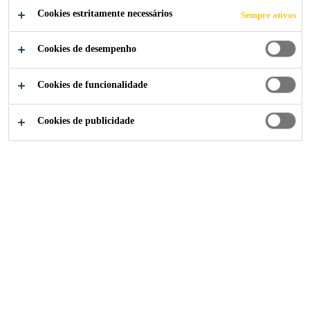
NTO DO
Cookies estritamente necessários
Sempre ativos
CENTRO
Cookies de desempenho
COMERCIAL
Cookies de funcionalidade
MANUFAKTUR
Cookies de publicidade
A
Sika Portugal
...
Parque de Estacionamento do Centro 