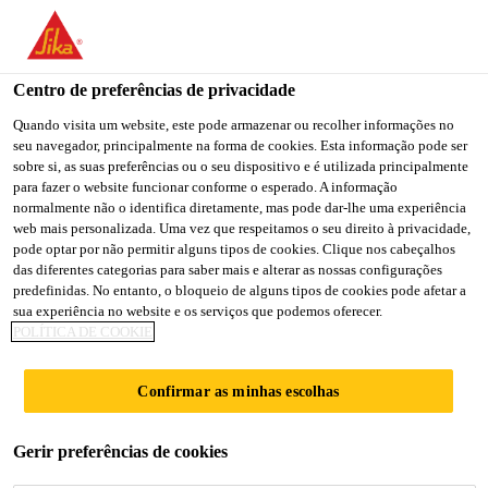
You are accessing "Sika Portugal", it seems you are accessing it
from "Estados Unidos". We have a dedicated website for your
country.
Centro de preferências de privacidade
TO
Quando visita um website, este pode armazenar ou recolher informações no
STAY ON THE SIKA
SELECT A
seu navegador, principalmente na forma de cookies. Esta informação pode ser
SIKA
PORTUGAL WEBSITE
COUNTRY
sobre si, as suas preferências ou o seu dispositivo e é utilizada principalmente
USA
para fazer o website funcionar conforme o esperado. A informação
normalmente não o identifica diretamente, mas pode dar-lhe uma experiência
web mais personalizada. Uma vez que respeitamos o seu direito à privacidade,
Sika Portugal
pode optar por não permitir alguns tipos de cookies. Clique nos cabeçalhos
das diferentes categorias para saber mais e alterar as nossas configurações
predefinidas. No entanto, o bloqueio de alguns tipos de cookies pode afetar a
sua experiência no website e os serviços que podemos oferecer.
POLÍTICA DE COOKIE
PARQUE DE
Confirmar as minhas escolhas
ESTACIONAME
Gerir preferências de cookies