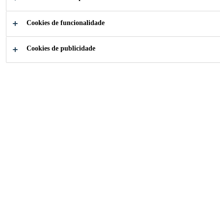
Cookies de funcionalidade
Como o podemos ajudar?
Cookies de publicidade
Suporte
Ligue J
Técnico