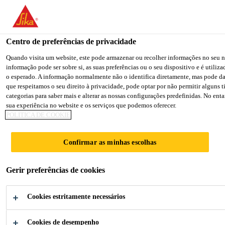
You are accessing "Sika Portugal", it seems you are accessing it f
for your country.
Centro de preferências de privacidade
TO SIKA USA
STAY ON THE SIKA PORTUGAL 
Quando visita um website, este pode armazenar ou recolher informações no seu n
informação pode ser sobre si, as suas preferências ou o seu dispositivo e é utili
o esperado. A informação normalmente não o identifica diretamente, mas pode d
Sika Portugal
que respeitamos o seu direito à privacidade, pode optar por não permitir alguns 
categorias para saber mais e alterar as nossas configurações predefinidas. No ent
sua experiência no website e os serviços que podemos oferecer.
POLÍTICA DE COOKIE
HOSPITAL
Confirmar as minhas escolhas
CANTONAL,
Gerir preferências de cookies
AARAU
Cookies estritamente necessários
Cookies de desempenho