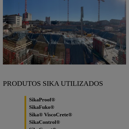
PRODUTOS SIKA UTILIZADOS
SikaProof®
SikaFuko®
Sika® ViscoCrete®
SikaControl®