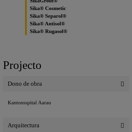
SikaGrout®
Sika® Cosmetic
Sika® Separol®
Sika® Antisol®
Sika® Rugasol®
Projecto
Dono de obra
Kantonsspital Aarau
Arquitectura