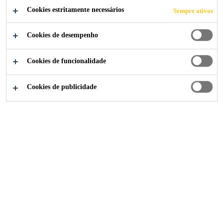
INTERNACIONA
Cookies estritamente necessários
Sempre ativos
L DO DUBAI
Cookies de desempenho
Cookies de funcionalidade
Cookies de publicidade
Sika Portugal
...
Hangars do Aeroporto Internacional d
2011
DUBAI, EMIRADOS ÁRABES UNIDOS
Com o crescimento exponencial do
tráfego de passageiros no Aeroporto