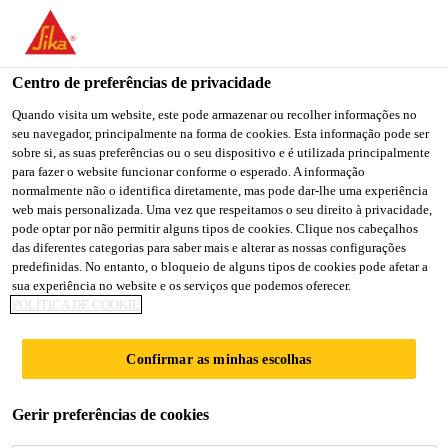
You are accessing "Sika Portugal", it seems you are accessing it
from "Estados Unidos". We have a dedicated website for your
country.
Centro de preferências de privacidade
TO
Quando visita um website, este pode armazenar ou recolher informações no
STAY ON THE SIKA
SELECT A
seu navegador, principalmente na forma de cookies. Esta informação pode ser
SIKA
PORTUGAL WEBSITE
COUNTRY
sobre si, as suas preferências ou o seu dispositivo e é utilizada principalmente
USA
para fazer o website funcionar conforme o esperado. A informação
normalmente não o identifica diretamente, mas pode dar-lhe uma experiência
web mais personalizada. Uma vez que respeitamos o seu direito à privacidade,
Sika Portugal
pode optar por não permitir alguns tipos de cookies. Clique nos cabeçalhos
das diferentes categorias para saber mais e alterar as nossas configurações
predefinidas. No entanto, o bloqueio de alguns tipos de cookies pode afetar a
sua experiência no website e os serviços que podemos oferecer.
POLÍTICA DE COOKIE
HANGARS DO
Confirmar as minhas escolhas
AEROPORTO
Gerir preferências de cookies