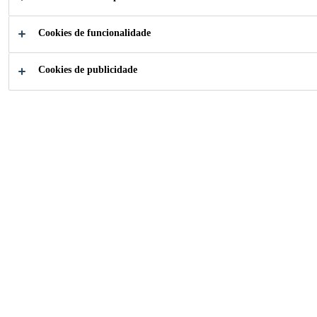
Cookies de funcionalidade
Como o podemos ajudar?
Cookies de publicidade
Suporte
Ligue J
Técnico
Sika Portugal
Clínica Medicus