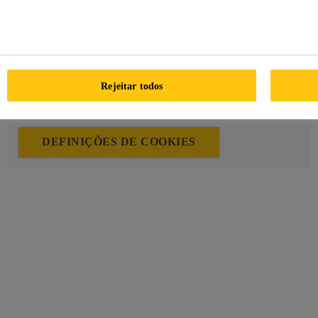
belos padrões nos pavimentos, referindo-se à estrutura e
função do edifício e conferiu às salas um carácter único.
Para que esse conteúdo seja exibido, você precisa aceitar todos
Rejeitar todos
os cookies nas configurações de cookies e confirmar sua
seleção ou clicando no botão "Aceitar todos os cookies".
DEFINIÇÕES DE COOKIES