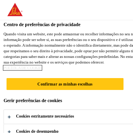
You are accessing "Sika Portugal", it seems you are accessing it f
for your country.
Centro de preferências de privacidade
TO SIKA USA
STAY ON THE SIKA PORTUGAL 
Quando visita um website, este pode armazenar ou recolher informações no seu n
informação pode ser sobre si, as suas preferências ou o seu dispositivo e é utili
o esperado. A informação normalmente não o identifica diretamente, mas pode d
Sika Portugal
que respeitamos o seu direito à privacidade, pode optar por não permitir alguns 
categorias para saber mais e alterar as nossas configurações predefinidas. No ent
sua experiência no website e os serviços que podemos oferecer.
POLÍTICA DE COOKIE
CLÍNICA
Confirmar as minhas escolhas
MEDICUS
Gerir preferências de cookies
Cookies estritamente necessários
Cookies de desempenho