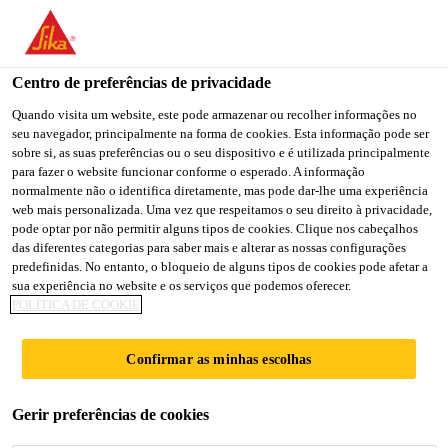
You are accessing "Sika Portugal", it seems you are accessing it
from "Estados Unidos". We have a dedicated website for your
country.
Centro de preferências de privacidade
TO
Quando visita um website, este pode armazenar ou recolher informações no
STAY ON THE SIKA
SELECT A
seu navegador, principalmente na forma de cookies. Esta informação pode ser
SIKA
PORTUGAL WEBSITE
COUNTRY
sobre si, as suas preferências ou o seu dispositivo e é utilizada principalmente
USA
para fazer o website funcionar conforme o esperado. A informação
normalmente não o identifica diretamente, mas pode dar-lhe uma experiência
web mais personalizada. Uma vez que respeitamos o seu direito à privacidade,
Sika Portugal
pode optar por não permitir alguns tipos de cookies. Clique nos cabeçalhos
das diferentes categorias para saber mais e alterar as nossas configurações
predefinidas. No entanto, o bloqueio de alguns tipos de cookies pode afetar a
sua experiência no website e os serviços que podemos oferecer.
POLÍTICA DE COOKIE
CENTRO DE
Confirmar as minhas escolhas
DISTRIBUIÇÃO
Gerir preferências de cookies