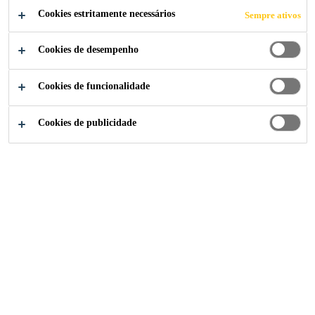
JYSK
Cookies estritamente necessários
Sempre ativos
Cookies de desempenho
Cookies de funcionalidade
Sika Portugal
Centro de Distribuição JYSK
Cookies de publicidade
2025
LELYSTAD, PAÍSES BAIXO
Centro de Distribuição
JYSK