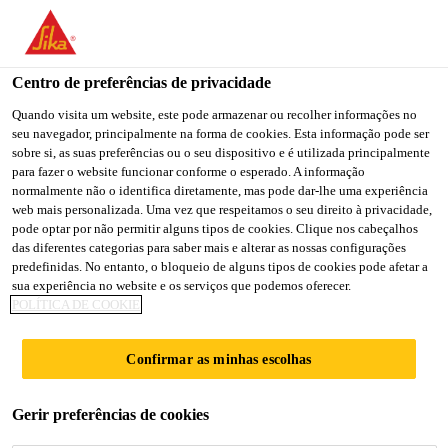
You are accessing "Sika Portugal", it seems you are accessing it
from "Estados Unidos". We have a dedicated website for your
country.
Centro de preferências de privacidade
TO
Quando visita um website, este pode armazenar ou recolher informações no
STAY ON THE SIKA
SELECT A
seu navegador, principalmente na forma de cookies. Esta informação pode ser
SIKA
PORTUGAL WEBSITE
COUNTRY
sobre si, as suas preferências ou o seu dispositivo e é utilizada principalmente
USA
para fazer o website funcionar conforme o esperado. A informação
normalmente não o identifica diretamente, mas pode dar-lhe uma experiência
web mais personalizada. Uma vez que respeitamos o seu direito à privacidade,
Sika Portugal
pode optar por não permitir alguns tipos de cookies. Clique nos cabeçalhos
das diferentes categorias para saber mais e alterar as nossas configurações
predefinidas. No entanto, o bloqueio de alguns tipos de cookies pode afetar a
sua experiência no website e os serviços que podemos oferecer.
POLÍTICA DE COOKIE
SANDIA
Confirmar as minhas escolhas
NATIONAL
Gerir preferências de cookies
LABORATORIES