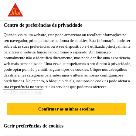
You are accessing "Sika Portugal", it seems you are accessing it
from "Estados Unidos". We have a dedicated website for your
country.
Centro de preferências de privacidade
TO
Quando visita um website, este pode armazenar ou recolher informações no
STAY ON THE SIKA
SELECT A
seu navegador, principalmente na forma de cookies. Esta informação pode ser
SIKA
PORTUGAL WEBSITE
COUNTRY
sobre si, as suas preferências ou o seu dispositivo e é utilizada principalmente
USA
para fazer o website funcionar conforme o esperado. A informação
normalmente não o identifica diretamente, mas pode dar-lhe uma experiência
web mais personalizada. Uma vez que respeitamos o seu direito à privacidade,
Sika Portugal
pode optar por não permitir alguns tipos de cookies. Clique nos cabeçalhos
das diferentes categorias para saber mais e alterar as nossas configurações
predefinidas. No entanto, o bloqueio de alguns tipos de cookies pode afetar a
sua experiência no website e os serviços que podemos oferecer.
POLÍTICA DE COOKIE
CONTACTOS
Confirmar as minhas escolhas
Gerir preferências de cookies